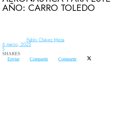
AÑO: CARRO TOLEDO
Aeronáutica
Aeropuertos
Pablo Chávez Meza
6 marzo, 2025
5
SHARES
Columnistas
Enviar
Compartir
Compartir
Organismos
Aeroespacial
Innovación