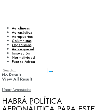
Aerolíneas
Aeronáutica
Aeropuertos
Columnistas
Organismos
Aeroespacial
Innovación
Normatividad
Fuerza Aérea
No Result
View All Result
Home
Aeronáutica
HABRÁ POLÍTICA
AERONÁUTICA PARA ESTE
Aerolíneas