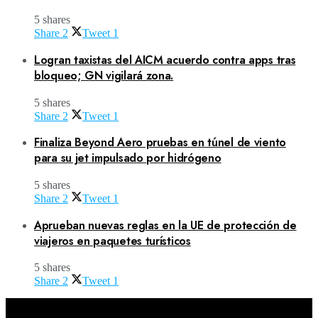
5 shares
Share
2
Tweet
1
Logran taxistas del AICM acuerdo contra apps tras
bloqueo; GN vigilará zona.
5 shares
Share
2
Tweet
1
Finaliza Beyond Aero pruebas en túnel de viento
para su jet impulsado por hidrógeno
5 shares
Share
2
Tweet
1
Aprueban nuevas reglas en la UE de protección de
viajeros en paquetes turísticos
5 shares
Share
2
Tweet
1