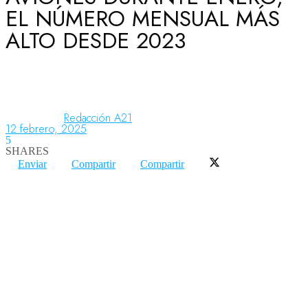
EL NÚMERO MENSUAL MÁS
ALTO DESDE 2023
Aeronáutica
Aeropuertos
Redacción A21
12 febrero, 2025
5
Columnistas
SHARES
Enviar
Compartir
Compartir
Organismos
Aeroespacial
Innovación