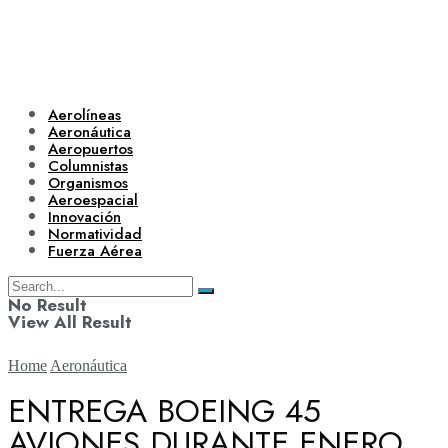
Aerolíneas
Aeronáutica
Aeropuertos
Columnistas
Organismos
Aeroespacial
Innovación
Normatividad
Fuerza Aérea
No Result
View All Result
Home
Aeronáutica
ENTREGA BOEING 45
AVIONES DURANTE ENERO,
Aerolíneas