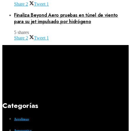
Share
2
Tweet
1
Finaliza Beyond Aero pruebas en túnel de viento
para su jet impulsado por hidrógeno
5 shares
Share
2
Tweet
1
Categorías
Aerolíneas
Aeronautica