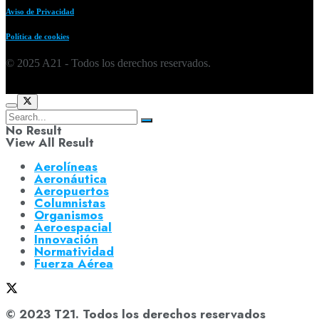
Aviso de Privacidad
Política de cookies
© 2025 A21 - Todos los derechos reservados.
No Result
View All Result
Aerolíneas
Aeronáutica
Aeropuertos
Columnistas
Organismos
Aeroespacial
Innovación
Normatividad
Fuerza Aérea
© 2023 T21. Todos los derechos reservados