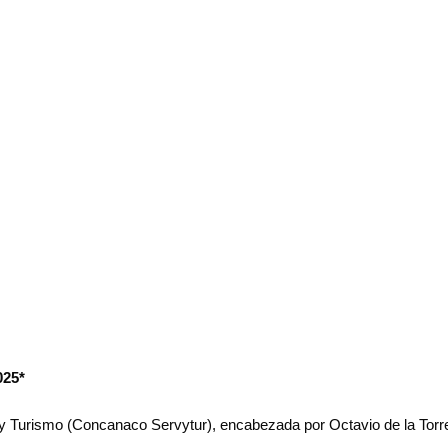
025*
urismo (Concanaco Servytur), encabezada por Octavio de la Torre, pa