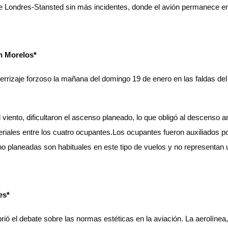
 de Londres-Stansted sin más incidentes, donde el avión permanece en
en Morelos*
 aterrizaje forzoso la mañana del domingo 19 de enero en las faldas de
l viento, dificultaron el ascenso planeado, lo que obligó al descenso 
iales entre los cuatro ocupantes.Los ocupantes fueron auxiliados por
o planeadas son habituales en este tipo de vuelos y no representan un
es*
brió el debate sobre las normas estéticas en la aviación. La aerolíne