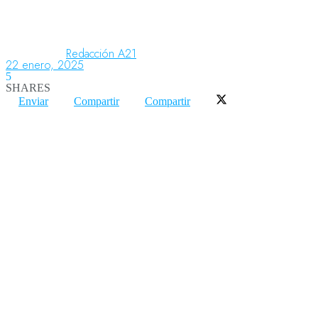
Aeronáutica
Redacción A21
22 enero, 2025
5
SHARES
Aeropuertos
Enviar
Compartir
Compartir
Columnistas
Organismos
Aeroespacial
Innovación