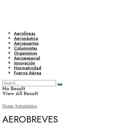
Aerolíneas
Aeronáutica
Aeropuertos
Columnistas
Organismos
Aeroespacial
Innovación
Normatividad
Fuerza Aérea
No Result
View All Result
Home
Aeronáutica
AEROBREVES
Aerolíneas