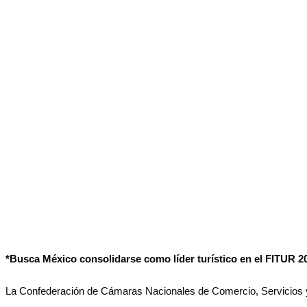
No Result
Normatividad
View All Result
Fuerza Aérea
No Result
View All Result
*Busca México consolidarse como líder turístico en el FITUR 2
La Confederación de Cámaras Nacionales de Comercio, Servicios y T