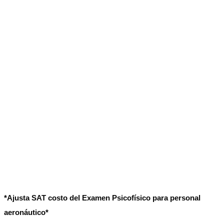
No Result
Normatividad
View All Result
Fuerza Aérea
No Result
View All Result
*Ajusta SAT costo del Examen Psicofísico para personal
aeronáutico*