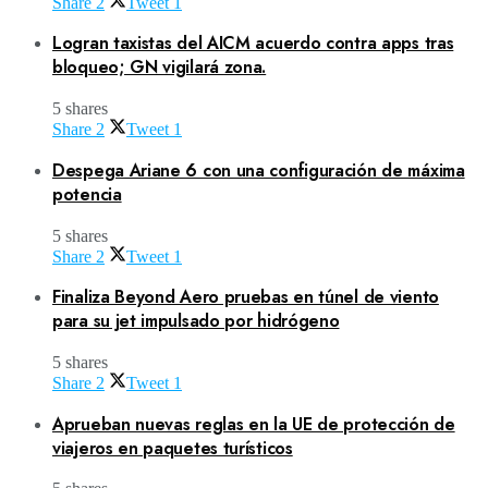
Share
2
Tweet
1
Logran taxistas del AICM acuerdo contra apps tras
bloqueo; GN vigilará zona.
5 shares
Share
2
Tweet
1
Despega Ariane 6 con una configuración de máxima
potencia
5 shares
Share
2
Tweet
1
Finaliza Beyond Aero pruebas en túnel de viento
para su jet impulsado por hidrógeno
5 shares
Share
2
Tweet
1
Aprueban nuevas reglas en la UE de protección de
viajeros en paquetes turísticos