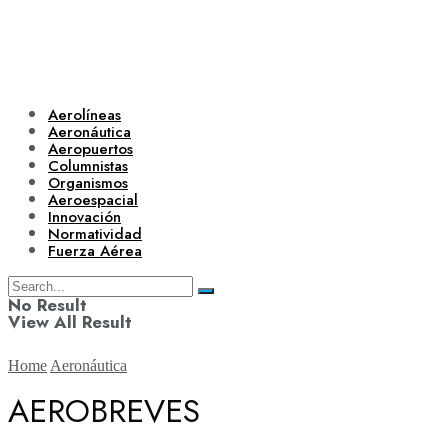
Aerolíneas
Aeronáutica
Aeropuertos
Columnistas
Organismos
Aeroespacial
Innovación
Normatividad
Fuerza Aérea
No Result
View All Result
Home
Aeronáutica
AEROBREVES
Aerolíneas