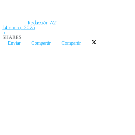
Aeronáutica
Redacción A21
14 enero, 2025
5
SHARES
Aeropuertos
Enviar
Compartir
Compartir
Columnistas
Organismos
Aeroespacial
Innovación