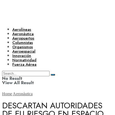
Aerolíneas
Aeronáutica
Aeropuertos
Columnistas
Organismos
Aeroespacial
Innovación
Normatividad
Fuerza Aérea
No Result
View All Result
Home
Aeronáutica
DESCARTAN AUTORIDADES
DE EU RIESGO EN ESPACIO
Aerolíneas