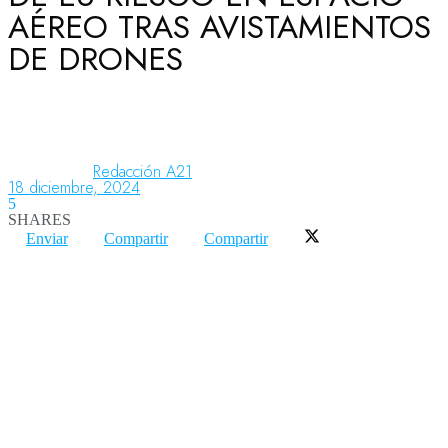
AÉREO TRAS AVISTAMIENTOS
DE DRONES
Aeronáutica
Aeropuertos
Redacción A21
18 diciembre, 2024
5
Columnistas
SHARES
Enviar
Compartir
Compartir
Organismos
Aeroespacial
Innovación