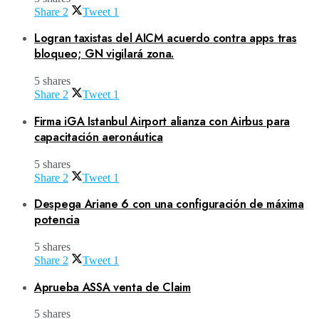
Share
2
Tweet
1
Logran taxistas del AICM acuerdo contra apps tras
bloqueo; GN vigilará zona.
5 shares
Share
2
Tweet
1
Firma iGA Istanbul Airport alianza con Airbus para
capacitación aeronáutica
5 shares
Share
2
Tweet
1
Despega Ariane 6 con una configuración de máxima
potencia
5 shares
Share
2
Tweet
1
Aprueba ASSA venta de Claim
5 shares