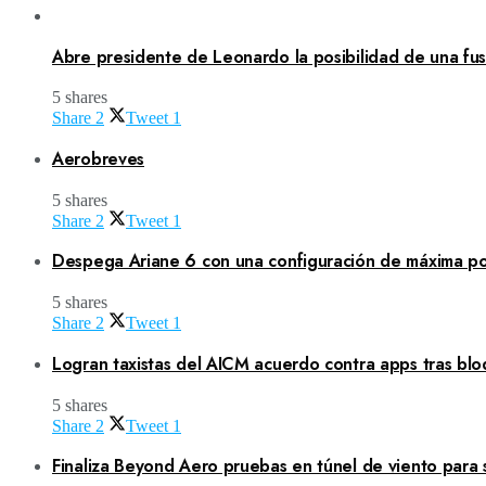
Abre presidente de Leonardo la posibilidad de una fusi
5 shares
Share
2
Tweet
1
Aerobreves
5 shares
Share
2
Tweet
1
Despega Ariane 6 con una configuración de máxima po
5 shares
Share
2
Tweet
1
Logran taxistas del AICM acuerdo contra apps tras blo
5 shares
Share
2
Tweet
1
Finaliza Beyond Aero pruebas en túnel de viento para 