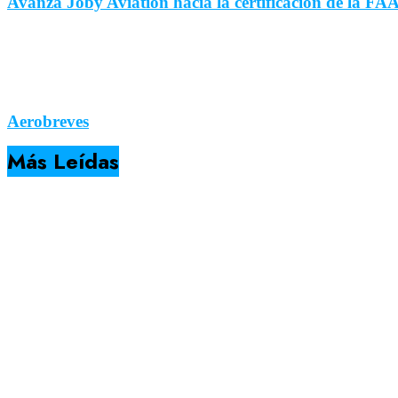
Avanza Joby Aviation hacia la certificación de la FA
Aerobreves
Más Leídas