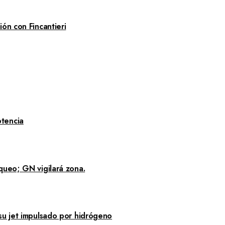
ón con Fincantieri
tencia
queo; GN vigilará zona.
su jet impulsado por hidrógeno