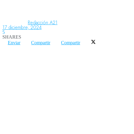
Aeronáutica
Redacción A21
17 diciembre, 2024
5
SHARES
Aeropuertos
Enviar
Compartir
Compartir
Columnistas
Organismos
Aeroespacial
Innovación