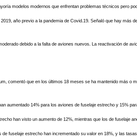
yoría modelos modernos que enfrentan problemas técnicos pero podrí
e 2019, año previo a la pandemia de Covid.19. Señaló que hay más d
moderado debido a la falta de aviones nuevos. La reactivación de a
rium, comentó que en los últimos 18 meses se ha mantenido más o men
 han aumentado 14% para los aviones de fuselaje estrecho y 15% par
strecho han visto un aumento de 12%, mientras que los de fuselaje a
s de fuselaje estrecho han incrementado su valor en 18%, y las ta