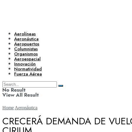
Aerolíneas
Aeronáutica
Aeropuertos
Columnistas
Organismos
Aeroespacial
Innovación
Normatividad
Fuerza Aérea
No Result
View All Result
Home
Aeronáutica
CRECERÁ DEMANDA DE VUELOS
CIRIUM
Aerolíneas