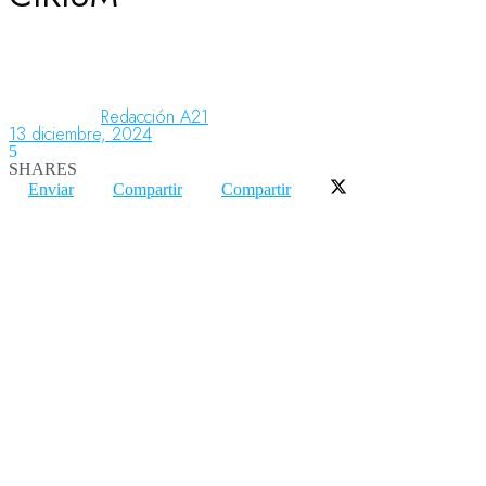
Aeronáutica
Redacción A21
13 diciembre, 2024
Aeropuertos
5
SHARES
Enviar
Compartir
Compartir
Columnistas
Organismos
Aeroespacial
Innovación