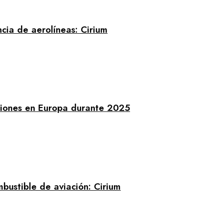
cia de aerolíneas: Cirium
isiones en Europa durante 2025
mbustible de aviación: Cirium