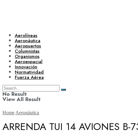
Aerolíneas
Aeronáutica
Aeropuertos
Columnistas
Organismos
Aeroespacial
Innovación
Normatividad
Fuerza Aérea
No Result
View All Result
Home
Aeronáutica
ARRENDA TUI 14 AVIONES B-
Aerolíneas