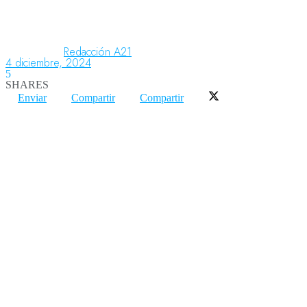
Aeronáutica
Redacción A21
4 diciembre, 2024
5
SHARES
Aeropuertos
Enviar
Compartir
Compartir
Columnistas
Organismos
Aeroespacial
Innovación