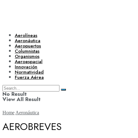
Aerolíneas
Aeronáutica
Aeropuertos
Columnistas
Organismos
Aeroespacial
Innovación
Normatividad
Fuerza Aérea
No Result
View All Result
Home
Aeronáutica
AEROBREVES
Aerolíneas