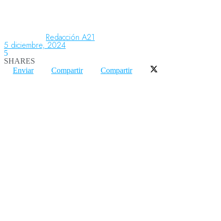
Aeronáutica
Redacción A21
5 diciembre, 2024
5
SHARES
Aeropuertos
Enviar
Compartir
Compartir
Columnistas
Organismos
Aeroespacial
Innovación