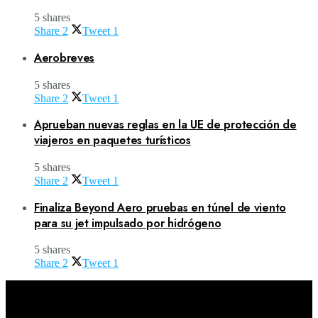
5 shares
Share
2
Tweet
1
Aerobreves
5 shares
Share
2
Tweet
1
Aprueban nuevas reglas en la UE de protección de
viajeros en paquetes turísticos
5 shares
Share
2
Tweet
1
Finaliza Beyond Aero pruebas en túnel de viento
para su jet impulsado por hidrógeno
5 shares
Share
2
Tweet
1