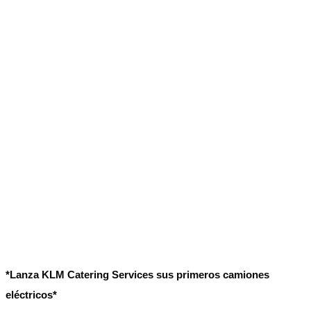
No Result
Normatividad
View All Result
Fuerza Aérea
No Result
View All Result
*Lanza KLM Catering Services sus primeros camiones
eléctricos*