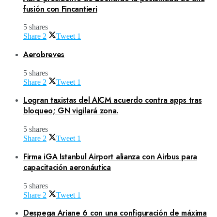
fusión con Fincantieri
5 shares
Share
2
Tweet
1
Aerobreves
5 shares
Share
2
Tweet
1
Logran taxistas del AICM acuerdo contra apps tras
bloqueo; GN vigilará zona.
5 shares
Share
2
Tweet
1
Firma iGA Istanbul Airport alianza con Airbus para
capacitación aeronáutica
5 shares
Share
2
Tweet
1
Despega Ariane 6 con una configuración de máxima