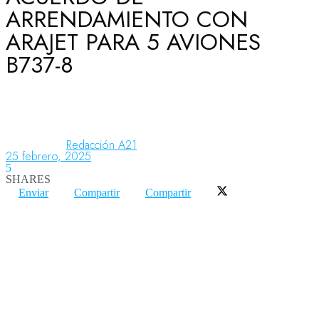
ARRENDAMIENTO CON
ARAJET PARA 5 AVIONES
Aeronáutica
B737-8
Aeropuertos
Redacción A21
Columnistas
25 febrero, 2025
5
SHARES
Enviar
Compartir
Compartir
Organismos
Aeroespacial
Innovación