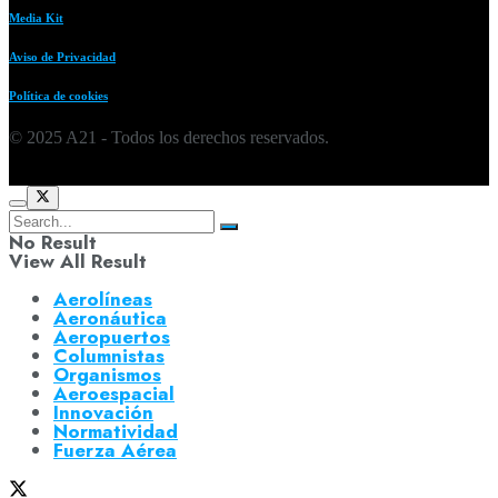
Media Kit
Aviso de Privacidad
Política de cookies
© 2025 A21 - Todos los derechos reservados.
No Result
View All Result
Aerolíneas
Aeronáutica
Aeropuertos
Columnistas
Organismos
Aeroespacial
Innovación
Normatividad
Fuerza Aérea