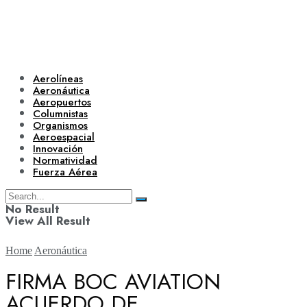
Aerolíneas
Aeronáutica
Aeropuertos
Columnistas
Organismos
Aeroespacial
Innovación
Normatividad
Fuerza Aérea
No Result
View All Result
Home
Aeronáutica
FIRMA BOC AVIATION
ACUERDO DE
Aerolíneas