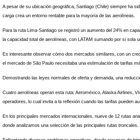
A pesar de su ubicación geográfica, Santiago (Chile) siempre ha s
carga crea un entorno rentable para la mayoría de las aerolíneas.
Para la ruta Lima-Santiago se registró un aumento del 24% en capa
la capacidad total de aerolíneas, con LATAM sumando por sí sola 
Es interesante observar cómo dos mercados similares, con un crecim
el mercado de São Paulo necesitaba una estimulación de tarifas m
Demostrando las leyes normales de oferta y demanda, una reducci
Cuatro aerolíneas operan esta ruta: Aeroméxico, Alaska Airlines, V
operadores, lo cual invita a la reflexión cuando las tarifas pueden
En los principales mercados internacionales, nueve de 12 rutas an
donde analizamos una selección de las principales rutas troncales.
Enfrentando diversos problemas operativos, desde recursos de trip