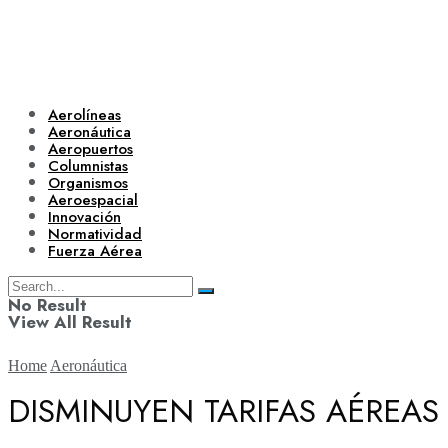
Aerolíneas
Aeronáutica
Aeropuertos
Columnistas
Organismos
Aeroespacial
Innovación
Normatividad
Fuerza Aérea
No Result
View All Result
Home
Aeronáutica
DISMINUYEN TARIFAS AÉREAS
Aerolíneas