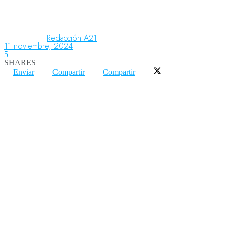
Aeronáutica
Redacción A21
11 noviembre, 2024
5
SHARES
Aeropuertos
Enviar
Compartir
Compartir
Columnistas
Organismos
Aeroespacial
Innovación