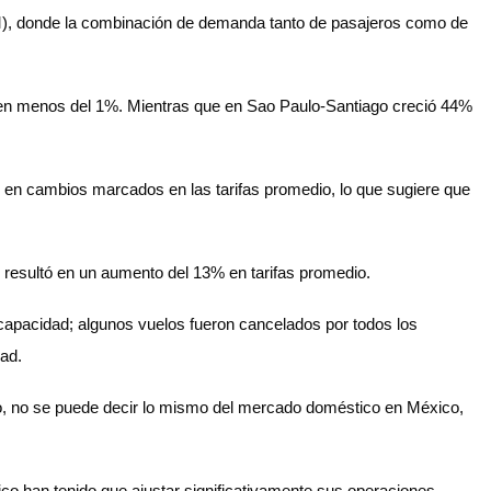
TAM), donde la combinación de demanda tanto de pasajeros como de
do en menos del 1%. Mientras que en Sao Paulo-Santiago creció 44%
n en cambios marcados en las tarifas promedio, lo que sugiere que
resultó en un aumento del 13% en tarifas promedio.
 capacidad; algunos vuelos fueron cancelados por todos los
dad.
go, no se puede decir lo mismo del mercado doméstico en México,
o han tenido que ajustar significativamente sus operaciones,