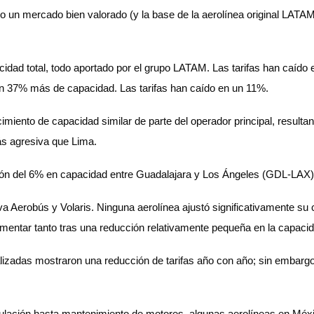
ido un mercado bien valorado (y la base de la aerolínea original LA
cidad total, todo aportado por el grupo LATAM. Las tarifas han caí
un 37% más de capacidad. Las tarifas han caído en un 11%.
iento de capacidad similar de parte del operador principal, resulta
ás agresiva que Lima.
ón del 6% en capacidad entre Guadalajara y Los Ángeles (GDL-LAX) 
iva Aerobús y Volaris. Ninguna aerolínea ajustó significativamente su
 aumentar tanto tras una reducción relativamente pequeña en la capaci
alizadas mostraron una reducción de tarifas año con año; sin embar
ulación hasta mantenimiento de motores, algunas aerolíneas en Méxic