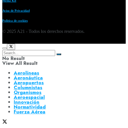
Media Kit
Aviso de Privacidad
Política de cookies
© 2025 A21 - Todos los derechos reservados.
No Result
View All Result
Aerolíneas
Aeronáutica
Aeropuertos
Columnistas
Organismos
Aeroespacial
Innovación
Normatividad
Fuerza Aérea