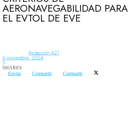
AERONAVEGABILIDAD PARA
EL EVTOL DE EVE
Aeronáutica
Aeropuertos
Redacción A21
6 noviembre, 2024
5
Columnistas
SHARES
Enviar
Compartir
Compartir
Organismos
Aeroespacial
Innovación