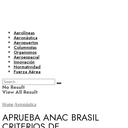
Aerolíneas
Aeronáutica
Aeropuertos
Columnistas
Organismos
Aeroespacial
Innovación
Normatividad
Fuerza Aérea
No Result
View All Result
Home
Aeronáutica
APRUEBA ANAC BRASIL
CRITERIOS DE
Aerolíneas