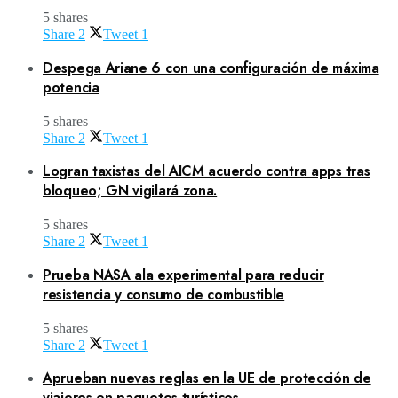
5 shares
Share
2
Tweet
1
Despega Ariane 6 con una configuración de máxima
potencia
5 shares
Share
2
Tweet
1
Logran taxistas del AICM acuerdo contra apps tras
bloqueo; GN vigilará zona.
5 shares
Share
2
Tweet
1
Prueba NASA ala experimental para reducir
resistencia y consumo de combustible
5 shares
Share
2
Tweet
1
Aprueban nuevas reglas en la UE de protección de
viajeros en paquetes turísticos