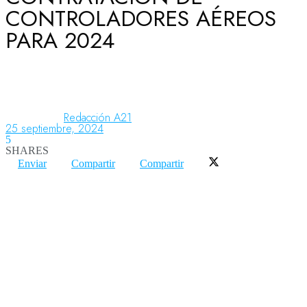
CONTROLADORES AÉREOS
PARA 2024
Aeronáutica
Aeropuertos
Redacción A21
25 septiembre, 2024
5
Columnistas
SHARES
Enviar
Compartir
Compartir
Organismos
Aeroespacial
Innovación