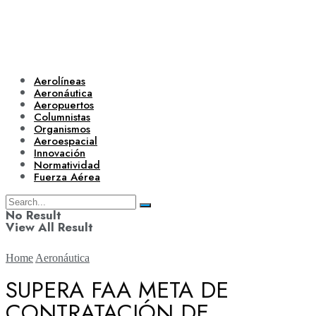
Aerolíneas
Aeronáutica
Aeropuertos
Columnistas
Organismos
Aeroespacial
Innovación
Normatividad
Fuerza Aérea
No Result
View All Result
Home
Aeronáutica
SUPERA FAA META DE
CONTRATACIÓN DE
Aerolíneas