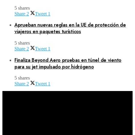
5 shares
Share
2
Tweet
1
Aprueban nuevas reglas en la UE de protección de
viajeros en paquetes turísticos
5 shares
Share
2
Tweet
1
Finaliza Beyond Aero pruebas en túnel de viento
para su jet impulsado por hidrógeno
5 shares
Share
2
Tweet
1