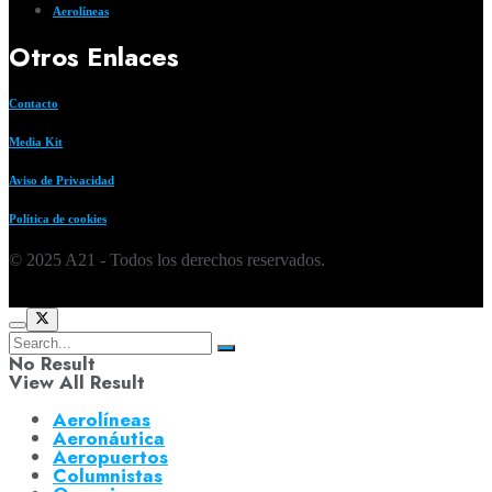
Aerolíneas
Otros Enlaces
Contacto
Media Kit
Aviso de Privacidad
Política de cookies
© 2025 A21 - Todos los derechos reservados.
No Result
View All Result
Aerolíneas
Aeronáutica
Aeropuertos
Columnistas