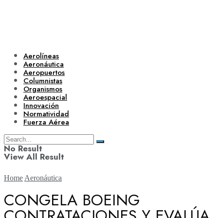
Aerolíneas
Aeronáutica
Aeropuertos
Columnistas
Organismos
Aeroespacial
Innovación
Normatividad
Fuerza Aérea
No Result
View All Result
Home
Aeronáutica
CONGELA BOEING
CONTRATACIONES Y EVALÚA
Aerolíneas