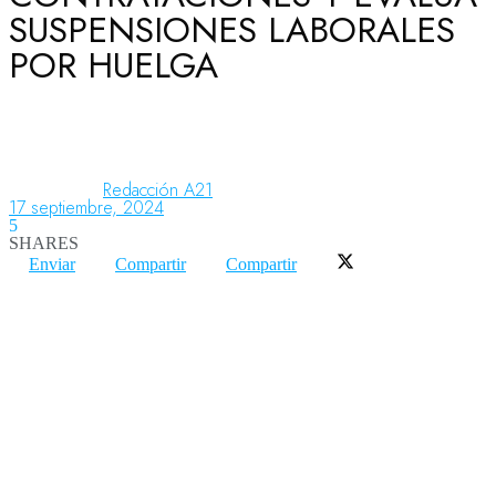
SUSPENSIONES LABORALES
POR HUELGA
Aeronáutica
Aeropuertos
Redacción A21
17 septiembre, 2024
5
Columnistas
SHARES
Enviar
Compartir
Compartir
Organismos
Aeroespacial
Innovación