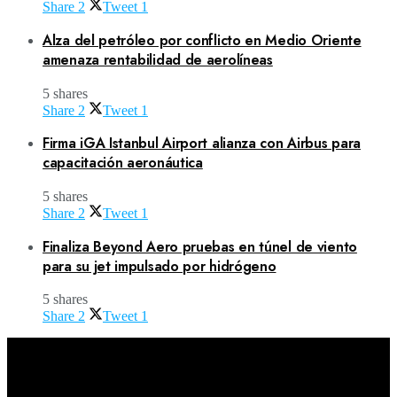
Share
2
Tweet
1
Alza del petróleo por conflicto en Medio Oriente
amenaza rentabilidad de aerolíneas
5 shares
Share
2
Tweet
1
Firma iGA Istanbul Airport alianza con Airbus para
capacitación aeronáutica
5 shares
Share
2
Tweet
1
Finaliza Beyond Aero pruebas en túnel de viento
para su jet impulsado por hidrógeno
5 shares
Share
2
Tweet
1