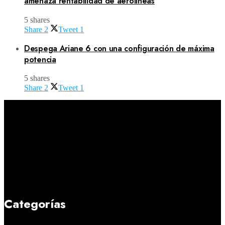
amenaza rentabilidad de aerolíneas
5 shares
Share
2
Tweet
1
Despega Ariane 6 con una configuración de máxima
potencia
5 shares
Share
2
Tweet
1
Categorías