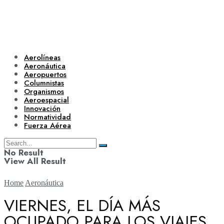
Aerolíneas
Aeronáutica
Aeropuertos
Columnistas
Organismos
Aeroespacial
Innovación
Normatividad
Fuerza Aérea
No Result
View All Result
Home
Aeronáutica
VIERNES, EL DÍA MÁS
OCUPADO PARA LOS VIAJES
Aerolíneas