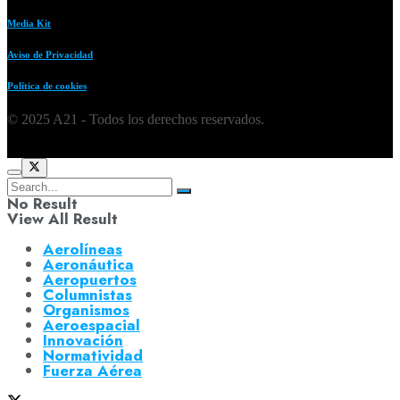
Media Kit
Aviso de Privacidad
Política de cookies
© 2025 A21 - Todos los derechos reservados.
No Result
View All Result
Aerolíneas
Aeronáutica
Aeropuertos
Columnistas
Organismos
Aeroespacial
Innovación
Normatividad
Fuerza Aérea