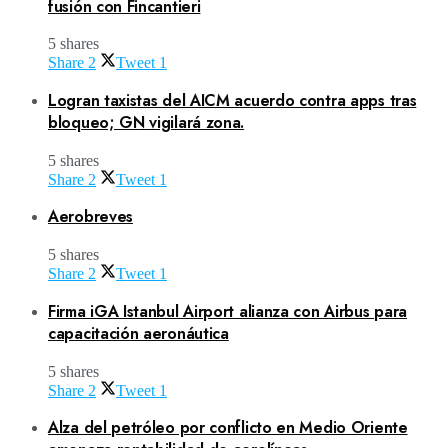
fusión con Fincantieri
5 shares
Share
2
Tweet
1
Logran taxistas del AICM acuerdo contra apps tras
bloqueo; GN vigilará zona.
5 shares
Share
2
Tweet
1
Aerobreves
5 shares
Share
2
Tweet
1
Firma iGA Istanbul Airport alianza con Airbus para
capacitación aeronáutica
5 shares
Share
2
Tweet
1
Alza del petróleo por conflicto en Medio Oriente