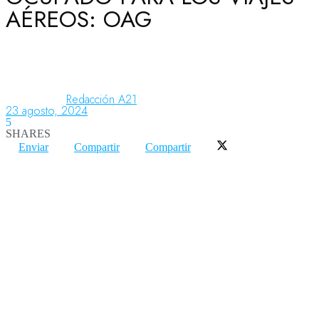
AÉREOS: OAG
Aeronáutica
Aeropuertos
Redacción A21
23 agosto, 2024
5
SHARES
Columnistas
Enviar
Compartir
Compartir
Organismos
Aeroespacial
Innovación