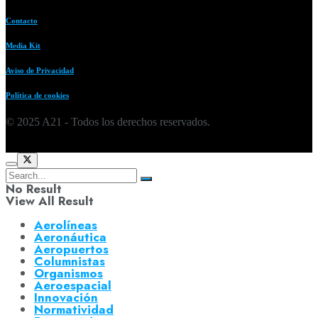
Contacto
Media Kit
Aviso de Privacidad
Política de cookies
© 2025 A21 - Todos los derechos reservados.
No Result
View All Result
Aerolíneas
Aeronáutica
Aeropuertos
Columnistas
Organismos
Aeroespacial
Innovación
Normatividad