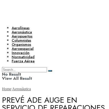
Aerolíneas
Aeronáutica
Aeropuertos
Columnistas
Organismos
Aeroespacial
Innovación
Normatividad
Fuerza Aérea
No Result
View All Result
Home
Aeronáutica
PREVÉ ADE AUGE EN
SERVICIO DE REPARACIONES
Aerolíneas