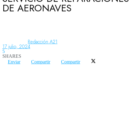
DE AERONAVES
Aeronáutica
Aeropuertos
Redacción A21
17 julio, 2024
5
SHARES
Columnistas
Enviar
Compartir
Compartir
Organismos
Aeroespacial
Innovación