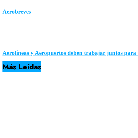
Aerobreves
Aerolíneas y Aeropuertos deben trabajar juntos pa
Más Leídas