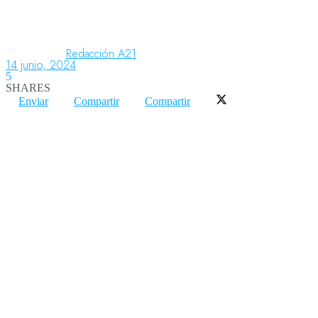
Aeronáutica
Redacción A21
14 junio, 2024
5
SHARES
Aeropuertos
Enviar
Compartir
Compartir
Columnistas
Organismos
Aeroespacial
Innovación