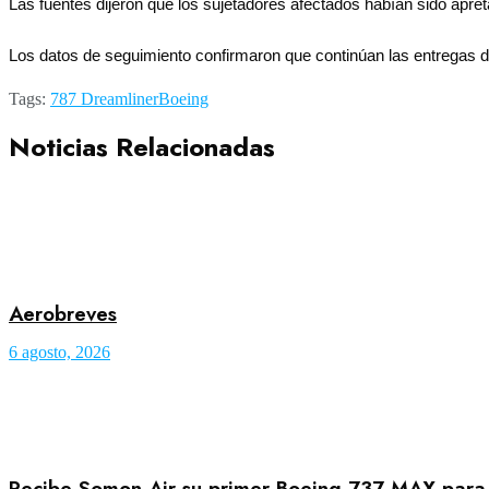
Las fuentes dijeron que los sujetadores afectados habían sido apre
Los datos de seguimiento confirmaron que continúan las entregas de
Tags:
787 Dreamliner
Boeing
Noticias Relacionadas
Aerobreves
6 agosto, 2026
Recibe Somon Air su primer Boeing 737 MAX para a