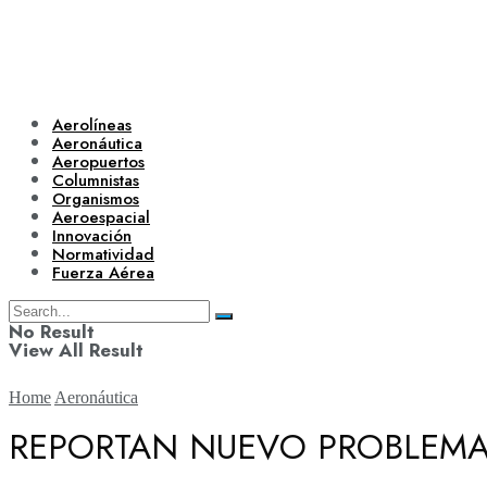
Aerolíneas
Aeronáutica
Aeropuertos
Columnistas
Organismos
Aeroespacial
Innovación
Normatividad
Fuerza Aérea
No Result
View All Result
Home
Aeronáutica
REPORTAN NUEVO PROBLEMA 
Aerolíneas