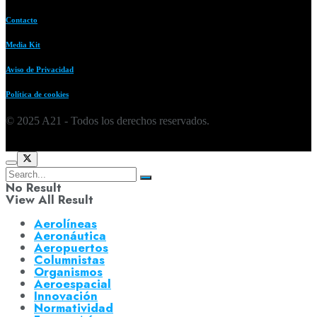
Contacto
Media Kit
Aviso de Privacidad
Política de cookies
© 2025 A21 - Todos los derechos reservados.
No Result
View All Result
Aerolíneas
Aeronáutica
Aeropuertos
Columnistas
Organismos
Aeroespacial
Innovación
Normatividad