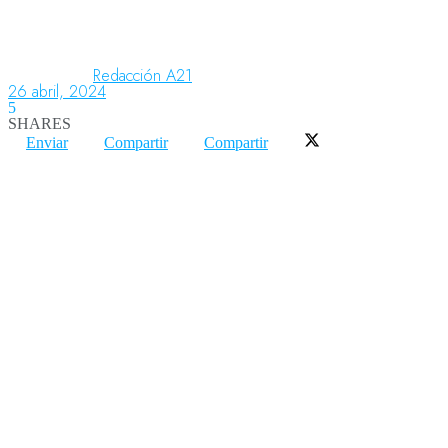
Aeronáutica
Redacción A21
26 abril, 2024
5
SHARES
Aeropuertos
Enviar
Compartir
Compartir
Columnistas
Organismos
Aeroespacial
Innovación