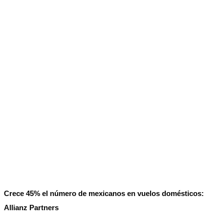
No Result
Normatividad
View All Result
Fuerza Aérea
No Result
View All Result
Crece 45% el número de mexicanos en vuelos domésticos:
Allianz Partners