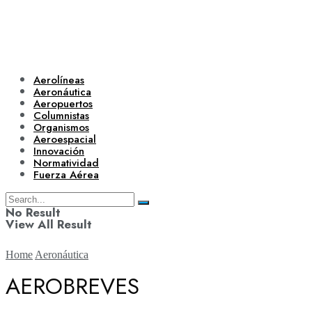
Aerolíneas
Aeronáutica
Aeropuertos
Columnistas
Organismos
Aeroespacial
Innovación
Normatividad
Fuerza Aérea
No Result
View All Result
Home
Aeronáutica
AEROBREVES
Aerolíneas