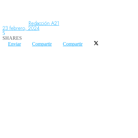
Aeronáutica
Redacción A21
23 febrero, 2024
5
SHARES
Aeropuertos
Enviar
Compartir
Compartir
Columnistas
Organismos
Aeroespacial
Innovación