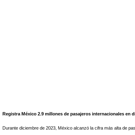
No Result
Normatividad
View All Result
Fuerza Aérea
No Result
View All Result
Registra México 2.9 millones de pasajeros internacionales en 
Durante diciembre de 2023, México alcanzó la cifra más alta de pasa