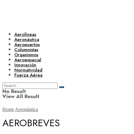
Aerolíneas
Aeronáutica
Aeropuertos
Columnistas
Organismos
Aeroespacial
Innovación
Normatividad
Fuerza Aérea
No Result
View All Result
Home
Aeronáutica
AEROBREVES
Aerolíneas