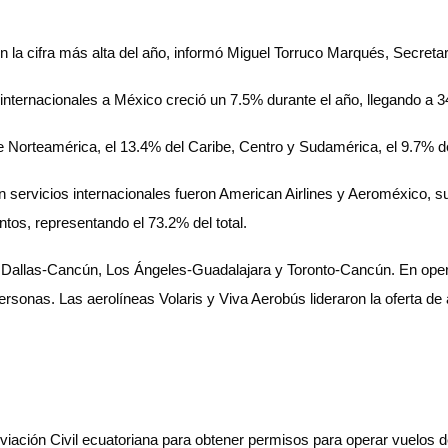
n la cifra más alta del año, informó Miguel Torruco Marqués, Secretar
 internacionales a México creció un 7.5% durante el año, llegando a 
de Norteamérica, el 13.4% del Caribe, Centro y Sudamérica, el 9.7% d
 servicios internacionales fueron American Airlines y Aeroméxico, s
tos, representando el 73.2% del total.
n Dallas-Cancún, Los Ángeles-Guadalajara y Toronto-Cancún. En opera
rsonas. Las aerolíneas Volaris y Viva Aerobús lideraron la oferta de
Aviación Civil ecuatoriana para obtener permisos para operar vuelos d