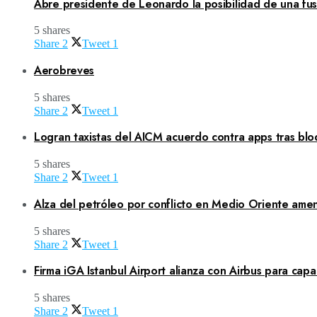
Abre presidente de Leonardo la posibilidad de una fusi
5 shares
Share
2
Tweet
1
Aerobreves
5 shares
Share
2
Tweet
1
Logran taxistas del AICM acuerdo contra apps tras blo
5 shares
Share
2
Tweet
1
Alza del petróleo por conflicto en Medio Oriente amen
5 shares
Share
2
Tweet
1
Firma iGA Istanbul Airport alianza con Airbus para capa
5 shares
Share
2
Tweet
1