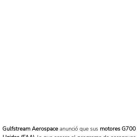
No Result
Normatividad
View All Result
Fuerza Aérea
No Result
View All Result
Gulfstream Aerospace
anunció que sus
motores G700