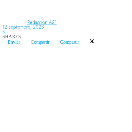
Aeronáutica
Redacción A21
12 septiembre, 2023
5
SHARES
Aeropuertos
Enviar
Compartir
Compartir
Columnistas
Organismos
Aeroespacial
Innovación