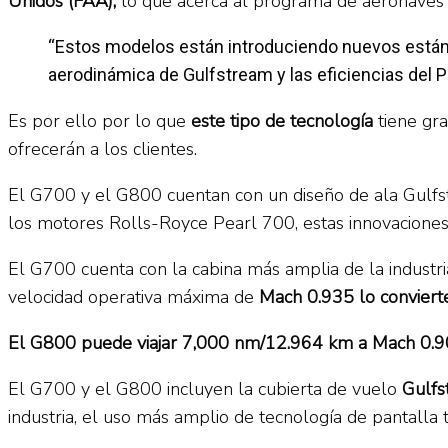
Unidos (FAA),
lo que acerca al programa de aeronaves un
“Estos modelos están introduciendo nuevos estándar
aerodinámica de Gulfstream y las eficiencias del P
Es por ello por lo que
este tipo de tecnología
tiene gra
ofrecerán a los clientes.
El G700 y el G800 cuentan con un diseño de ala Gulf
los motores Rolls-Royce Pearl 700, estas innovacione
El G700 cuenta con la cabina más amplia de la industr
velocidad operativa máxima de
Mach 0.935 lo convierte
El G800 puede viajar 7,000 nm/12.964 km a Mach 0.9
El G700 y el G800 incluyen la cubierta de vuelo
Gulfs
industria, el uso más amplio de tecnología de pantalla t