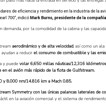
 paso más hacia la entrada en servicio y las entregas a 
es de eficiencia y rendimiento en la industria de la avi
earl 700”, indicó
Mark Burns, presidente de la compañía
n demanda, por la comodidad de la cabina y las capaci
stream
aerodinámico y de alta velocidad
, así como un ala
s ayudan a reducir
el consumo de combustible y las emis
ia y puede
volar 6,650 millas náuticas/12,316 kilómetr
 en el avión más rápido de la flota de Gulfstream.
0 y 8.000 nm/14.816 km a Mach 0.85.
tream Symmetry con las únicas palancas laterales de co
áctil en la aviación comercial y el sistema de rendimiento