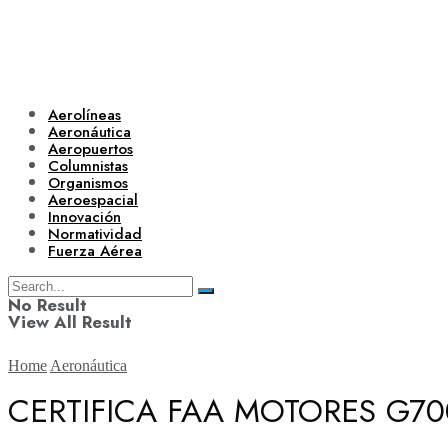
Aerolíneas
Aeronáutica
Aeropuertos
Columnistas
Organismos
Aeroespacial
Innovación
Normatividad
Fuerza Aérea
No Result
View All Result
Home
Aeronáutica
CERTIFICA FAA MOTORES G70
Aerolíneas