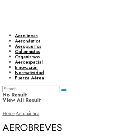
Aerolíneas
Aeronáutica
Aeropuertos
Columnistas
Organismos
Aeroespacial
Innovación
Normatividad
Fuerza Aérea
No Result
View All Result
Home
Aeronáutica
AEROBREVES
Aerolíneas