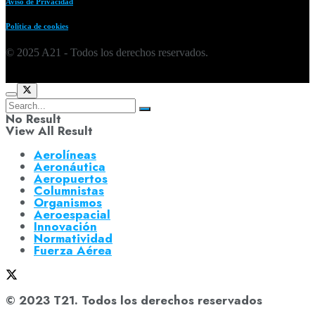
Aviso de Privacidad
Política de cookies
© 2025 A21 - Todos los derechos reservados.
No Result
View All Result
Aerolíneas
Aeronáutica
Aeropuertos
Columnistas
Organismos
Aeroespacial
Innovación
Normatividad
Fuerza Aérea
© 2023 T21. Todos los derechos reservados