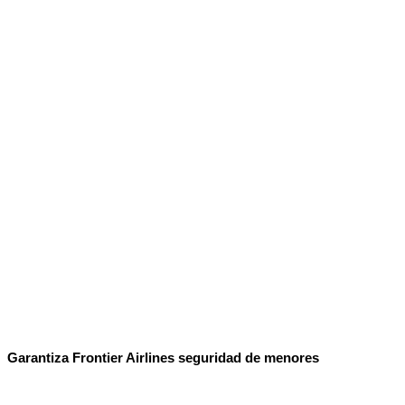
No Result
Normatividad
View All Result
Fuerza Aérea
No Result
View All Result
Garantiza Frontier Airlines seguridad de menores