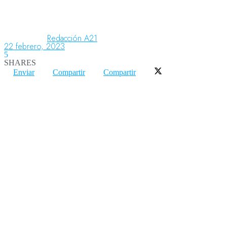
Aeronáutica
Redacción A21
22 febrero, 2023
5
SHARES
Aeropuertos
Enviar
Compartir
Compartir
Columnistas
Organismos
Aeroespacial
Innovación