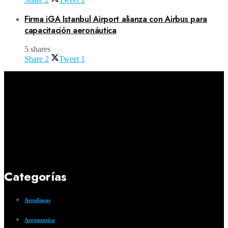
Firma iGA Istanbul Airport alianza con Airbus para
capacitación aeronáutica
5 shares
Share
2
Tweet
1
Categorías
Aerolíneas
Aeronautica