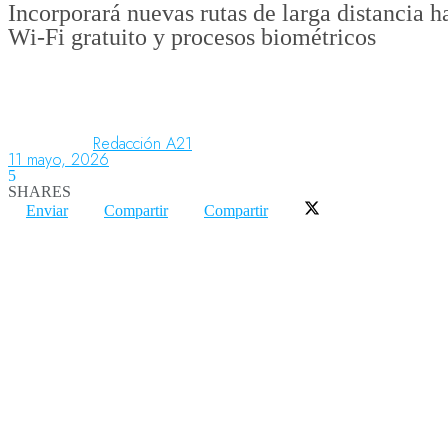
Incorporará nuevas rutas de larga distancia h
Wi-Fi gratuito y procesos biométricos
Aeronáutica
Aeropuertos
Redacción A21
11 mayo, 2026
5
SHARES
Columnistas
Enviar
Compartir
Compartir
Organismos
Aeroespacial
Innovación