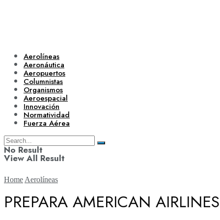
Aerolíneas
Aeronáutica
Aeropuertos
Columnistas
Organismos
Aeroespacial
Innovación
Normatividad
Fuerza Aérea
No Result
View All Result
Home
Aerolíneas
PREPARA AMERICAN AIRLINE
Aerolíneas