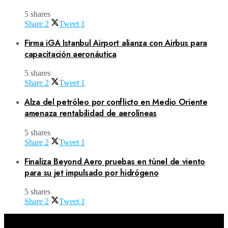
5 shares
Share
2
Tweet
1
Firma iGA Istanbul Airport alianza con Airbus para
capacitación aeronáutica
5 shares
Share
2
Tweet
1
Alza del petróleo por conflicto en Medio Oriente
amenaza rentabilidad de aerolíneas
5 shares
Share
2
Tweet
1
Finaliza Beyond Aero pruebas en túnel de viento
para su jet impulsado por hidrógeno
5 shares
Share
2
Tweet
1