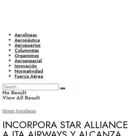
Aerolíneas
Aeronáutica
Aeropuertos
Columnistas
Organismos
Aeroespacial
Innovación
Normatividad
Fuerza Aérea
No Result
View All Result
Home
Aerolíneas
INCORPORA STAR ALLIANCE
A ITA AIRWAYS Y ALCANZA
Aerolíneas