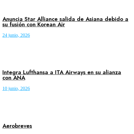
Anuncia Star Alliance salida de Asiana debido a
su fusión con Korean Air
24 junio, 2026
Integra Lufthansa a ITA Airways en su alianza
con ANA
10 junio, 2026
Aerobreves