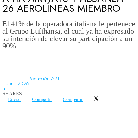
26 AEROLÍNEAS MIEMBRO
Aeronáutica
El 41% de la operadora italiana le pertenece
al Grupo Lufthansa, el cual ya ha expresado
su intención de elevar su participación a un
Aeropuertos
90%
Columnistas
Redacción A21
1 abril, 2026
Organismos
5
SHARES
Enviar
Compartir
Compartir
Aeroespacial
Innovación