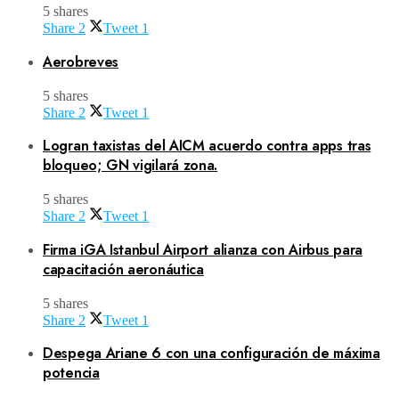
5 shares
Share
2
Tweet
1
Aerobreves
5 shares
Share
2
Tweet
1
Logran taxistas del AICM acuerdo contra apps tras
bloqueo; GN vigilará zona.
5 shares
Share
2
Tweet
1
Firma iGA Istanbul Airport alianza con Airbus para
capacitación aeronáutica
5 shares
Share
2
Tweet
1
Despega Ariane 6 con una configuración de máxima
potencia