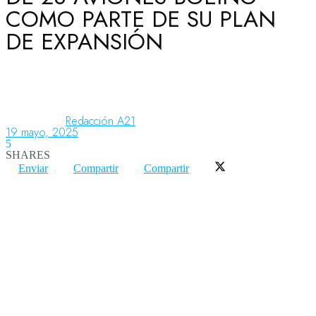
COMO PARTE DE SU PLAN
DE EXPANSIÓN
Aeronáutica
Aeropuertos
Redacción A21
19 mayo, 2025
5
Columnistas
SHARES
Enviar
Compartir
Compartir
Organismos
Aeroespacial
Innovación