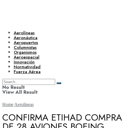
Aerolíneas
Aeronáutica
Aeropuertos
Columnistas
Organismos
Aeroespacial
Innovación
Normatividad
Fuerza Aérea
No Result
View All Result
Home
Aerolíneas
CONFIRMA ETIHAD COMPRA
DE 28 AVIONES BOEING
Aerolíneas