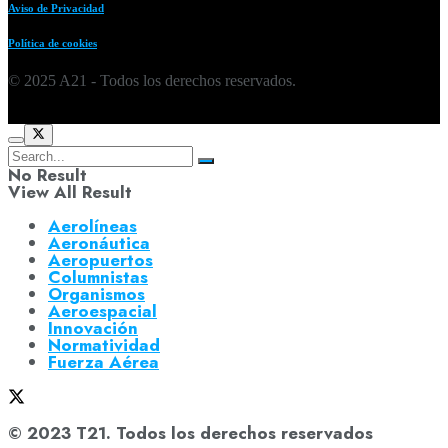
Aviso de Privacidad
Política de cookies
© 2025 A21 - Todos los derechos reservados.
No Result
View All Result
Aerolíneas
Aeronáutica
Aeropuertos
Columnistas
Organismos
Aeroespacial
Innovación
Normatividad
Fuerza Aérea
© 2023 T21. Todos los derechos reservados