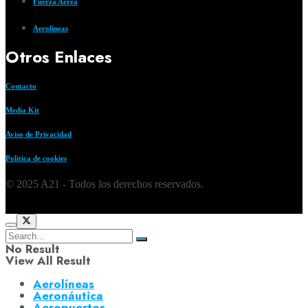
Fuerza Aerea
Aerolíneas
Otros Enlaces
Contacto
Media Kit
Aviso de Privacidad
Política de cookies
© 2025 A21 - Todos los derechos reservados.
No Result
View All Result
Aerolíneas
Aeronáutica
Aeropuertos