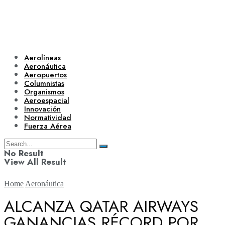
Aerolíneas
Aeronáutica
Aeropuertos
Columnistas
Organismos
Aeroespacial
Innovación
Normatividad
Fuerza Aérea
No Result
View All Result
Home
Aeronáutica
ALCANZA QATAR AIRWAYS
GANANCIAS RÉCORD POR
Aerolíneas