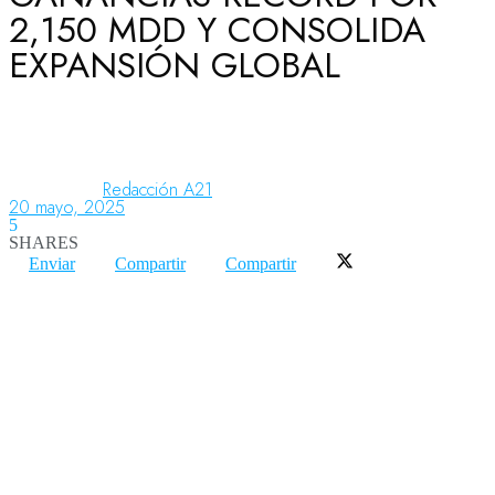
2,150 MDD Y CONSOLIDA
EXPANSIÓN GLOBAL
Aeronáutica
Aeropuertos
Redacción A21
20 mayo, 2025
5
Columnistas
SHARES
Enviar
Compartir
Compartir
Organismos
Aeroespacial
Innovación