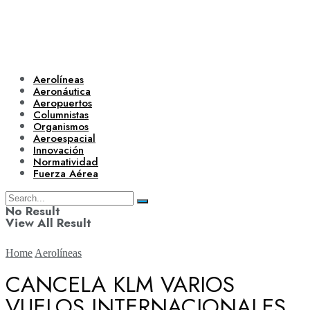
Aerolíneas
Aeronáutica
Aeropuertos
Columnistas
Organismos
Aeroespacial
Innovación
Normatividad
Fuerza Aérea
No Result
View All Result
Home
Aerolíneas
CANCELA KLM VARIOS
VUELOS INTERNACIONALES
Aerolíneas