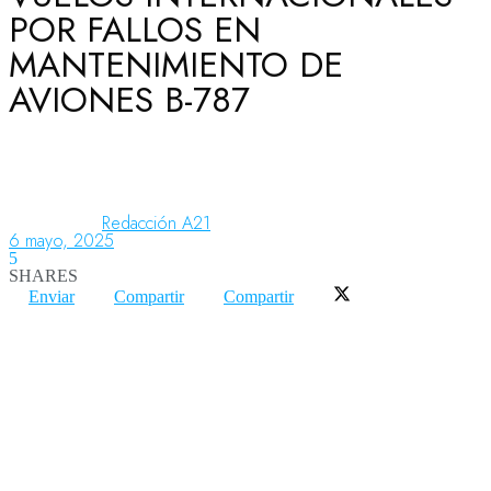
POR FALLOS EN
MANTENIMIENTO DE
Aeronáutica
AVIONES B-787
Aeropuertos
Redacción A21
Columnistas
6 mayo, 2025
5
SHARES
Enviar
Compartir
Compartir
Organismos
Aeroespacial
Innovación