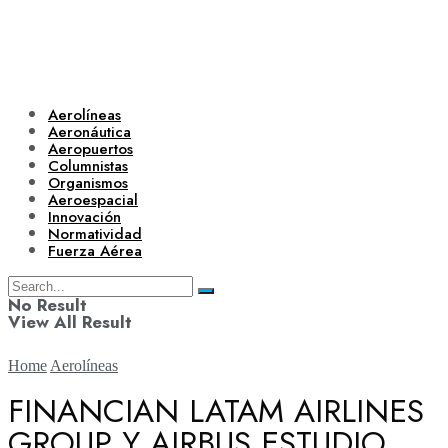
Aerolíneas
Aeronáutica
Aeropuertos
Columnistas
Organismos
Aeroespacial
Innovación
Normatividad
Fuerza Aérea
No Result
View All Result
Home
Aerolíneas
FINANCIAN LATAM AIRLINES
GROUP Y AIRBUS ESTUDIO
Aerolíneas