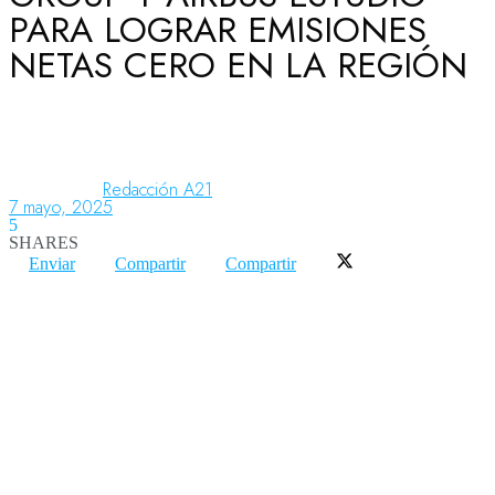
PARA LOGRAR EMISIONES
NETAS CERO EN LA REGIÓN
Aeronáutica
Aeropuertos
Redacción A21
7 mayo, 2025
5
Columnistas
SHARES
Enviar
Compartir
Compartir
Organismos
Aeroespacial
Innovación