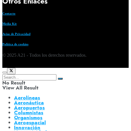
Otros Enlaces
Contacto
Media Kit
Aviso de Privacidad
Política de cookies
© 2025 A21 - Todos los derechos reservados.
No Result
View All Result
Aerolíneas
Aeronáutica
Aeropuertos
Columnistas
Organismos
Aeroespacial
Innovación