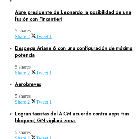
Abre presidente de Leonardo la posibilidad de una
fusión con Fincantieri
5 shares
Share
2
Tweet
1
Despega Ariane 6 con una configuración de máxima
potencia
5 shares
Share
2
Tweet
1
Aerobreves
5 shares
Share
2
Tweet
1
Logran taxistas del AICM acuerdo contra apps tras
bloqueo; GN vigilará zona.
5 shares
Share
2
Tweet
1