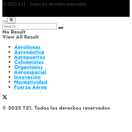
© 2025 A21 - Todos los derechos reservados.
No Result
View All Result
Aerolíneas
Aeronáutica
Aeropuertos
Columnistas
Organismos
Aeroespacial
Innovación
Normatividad
Fuerza Aérea
© 2023 T21. Todos los derechos reservados