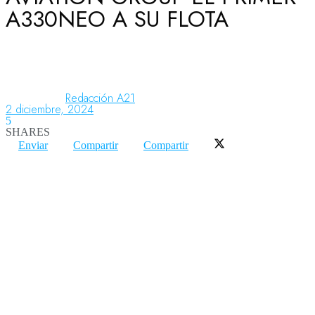
A330NEO A SU FLOTA
Aeronáutica
Aeropuertos
Redacción A21
2 diciembre, 2024
5
SHARES
Columnistas
Enviar
Compartir
Compartir
Organismos
Aeroespacial
Innovación