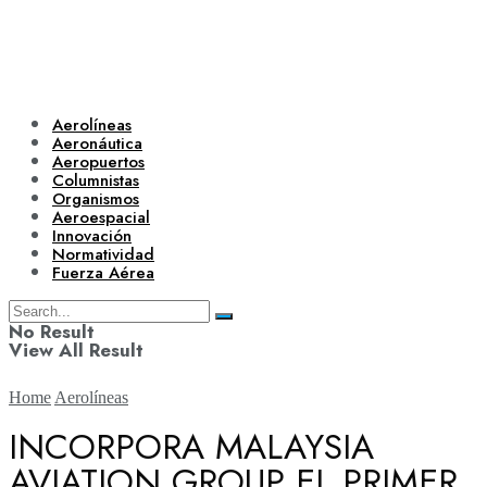
Aerolíneas
Aeronáutica
Aeropuertos
Columnistas
Organismos
Aeroespacial
Innovación
Normatividad
Fuerza Aérea
No Result
View All Result
Home
Aerolíneas
INCORPORA MALAYSIA
AVIATION GROUP EL PRIMER
Aerolíneas