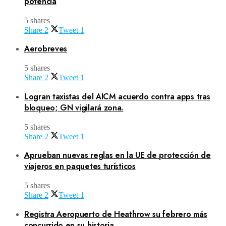
potencia
5 shares
Share
2
Tweet
1
Aerobreves
5 shares
Share
2
Tweet
1
Logran taxistas del AICM acuerdo contra apps tras
bloqueo; GN vigilará zona.
5 shares
Share
2
Tweet
1
Aprueban nuevas reglas en la UE de protección de
viajeros en paquetes turísticos
5 shares
Share
2
Tweet
1
Registra Aeropuerto de Heathrow su febrero más
concurrido en su historia