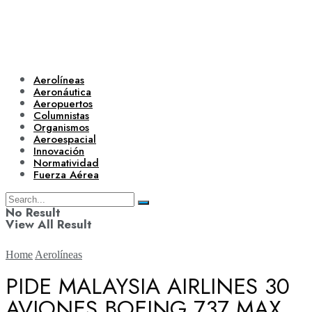
Aerolíneas
Aeronáutica
Aeropuertos
Columnistas
Organismos
Aeroespacial
Innovación
Normatividad
Fuerza Aérea
No Result
View All Result
Home
Aerolíneas
PIDE MALAYSIA AIRLINES 30
AVIONES BOEING 737 MAX
Aerolíneas