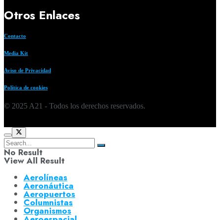
Otros Enlaces
Contacto
Media Kit
Aviso de Privacidad
Política de cookies
© 2025 A21 - Todos los derechos reservados.
No Result
View All Result
Aerolíneas
Aeronáutica
Aeropuertos
Columnistas
Organismos
Aeroespacial