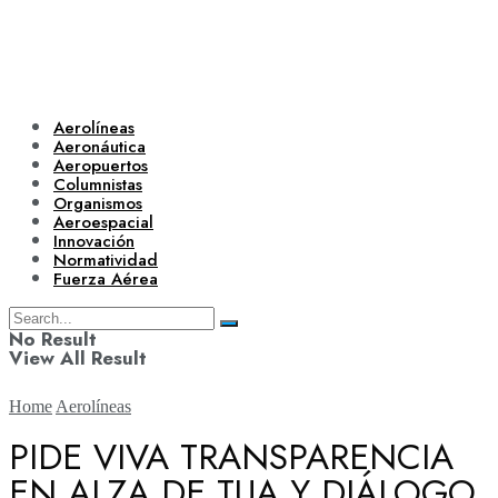
Aerolíneas
Aeronáutica
Aeropuertos
Columnistas
Organismos
Aeroespacial
Innovación
Normatividad
Fuerza Aérea
No Result
View All Result
Home
Aerolíneas
PIDE VIVA TRANSPARENCIA
EN ALZA DE TUA Y DIÁLOGO
Aerolíneas