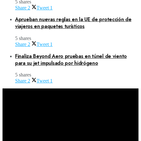
5 shares
Share
2
Tweet
1
Aprueban nuevas reglas en la UE de protección de
viajeros en paquetes turísticos
5 shares
Share
2
Tweet
1
Finaliza Beyond Aero pruebas en túnel de viento
para su jet impulsado por hidrógeno
5 shares
Share
2
Tweet
1