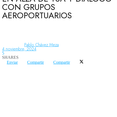
CON GRUPOS
AEROPORTUARIOS
Aeronáutica
Aeropuertos
Pablo Chávez Meza
4 noviembre, 2024
5
Columnistas
SHARES
Enviar
Compartir
Compartir
Organismos
Aeroespacial
Innovación