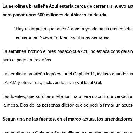
La aerolínea brasileña Azul estaría cerca de cerrar un nuevo a
para pagar unos 600 millones de dólares en deuda.
“Hay un impulso que se está construyendo hacia una conclusió
reunieron en Nueva York en las últimas semanas.
La aerolínea informó el mes pasado que Azul no estaba considerando
para el pago en tres años.
La aerolínea brasileña logró evitar el Capítulo 11, incluso cuando
LATAM y otras más, incluyendo a su rival local Gol.
Las fuentes, que solicitaron el anonimato para discutir conversacio
la mesa. Dos de las personas dijeron que se podría firmar un acu
Según una de las fuentes, en el marco actual, los arrendadores
Los analistas de Goldman Sachs dijeron a sus clientes en una nota 