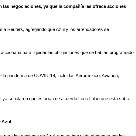
n las negociaciones, ya que la compañía les ofrece acciones
tes a Reuters, agregando que Azul y los arrendadores se
 accionaria para liquidar las obligaciones que se habían programado
s de la pandemia de COVID-19, incluidas Aeroméxico, Avianca,
ul ya señalaron que estarían de acuerdo con el plan que está sobre
e Azul.
s para las acciones de Azul, que se han visto afectadas por las