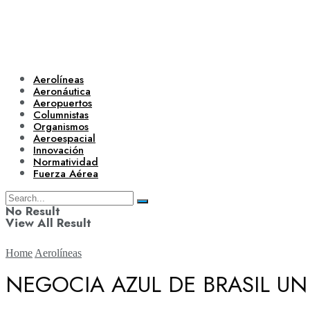
Aerolíneas
Aeronáutica
Aeropuertos
Columnistas
Organismos
Aeroespacial
Innovación
Normatividad
Fuerza Aérea
No Result
View All Result
Home
Aerolíneas
NEGOCIA AZUL DE BRASIL 
Aerolíneas