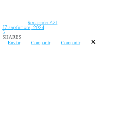
Aeronáutica
Redacción A21
17 septiembre, 2024
5
SHARES
Aeropuertos
Enviar
Compartir
Compartir
Columnistas
Organismos
Aeroespacial
Innovación