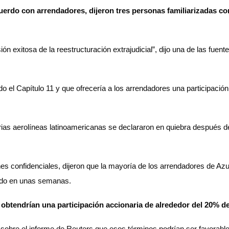
cuerdo con arrendadores, dijeron tres personas familiarizadas co
n exitosa de la reestructuración extrajudicial”, dijo una de las fuen
 el Capítulo 11 y que ofrecería a los arrendadores una participación
 varias aerolíneas latinoamericanas se declararon en quiebra despué
nes confidenciales, dijeron que la mayoría de los arrendadores de Az
erdo en unas semanas.
 obtendrían una participación accionaria de alrededor del 20% d
sobre el informe de Reuters que esos términos podrían ser favorable