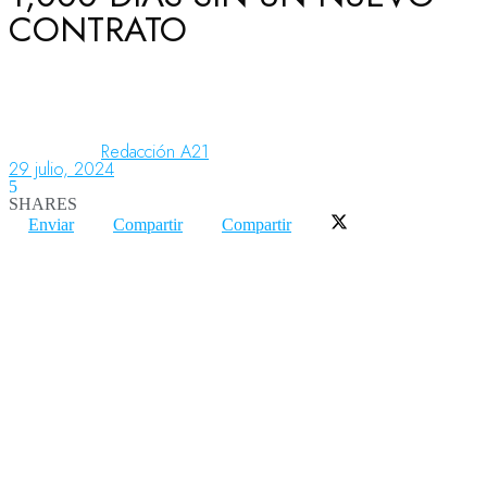
CONTRATO
Aeronáutica
Aeropuertos
Redacción A21
29 julio, 2024
5
SHARES
Columnistas
Enviar
Compartir
Compartir
Organismos
Aeroespacial
Innovación