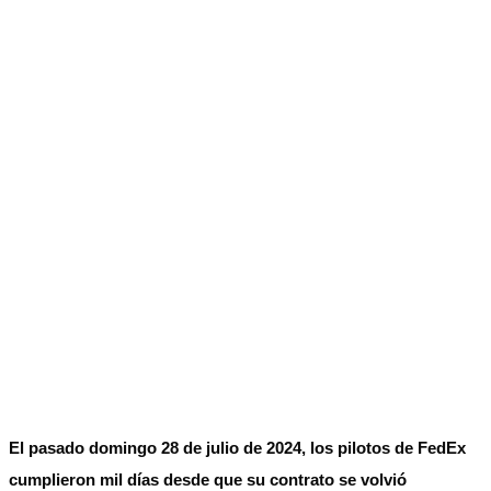
No Result
Normatividad
View All Result
Fuerza Aérea
No Result
View All Result
El pasado domingo 28 de julio de 2024, los pilotos de FedEx
cumplieron mil días desde que su contrato se volvió