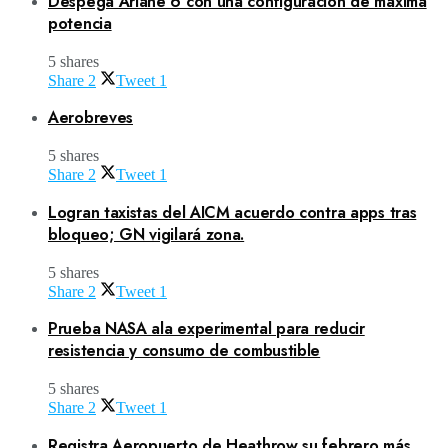
Despega Ariane 6 con una configuración de máxima
potencia
5 shares
Share
2
Tweet
1
Aerobreves
5 shares
Share
2
Tweet
1
Logran taxistas del AICM acuerdo contra apps tras
bloqueo; GN vigilará zona.
5 shares
Share
2
Tweet
1
Prueba NASA ala experimental para reducir
resistencia y consumo de combustible
5 shares
Share
2
Tweet
1
Registra Aeropuerto de Heathrow su febrero más