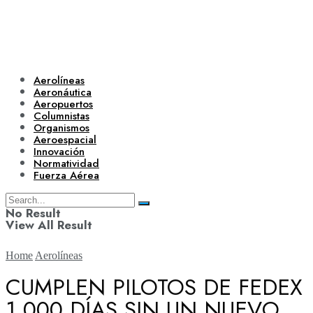
Aerolíneas
Aeronáutica
Aeropuertos
Columnistas
Organismos
Aeroespacial
Innovación
Normatividad
Fuerza Aérea
No Result
View All Result
Home
Aerolíneas
CUMPLEN PILOTOS DE FEDEX
1,000 DÍAS SIN UN NUEVO
Aerolíneas