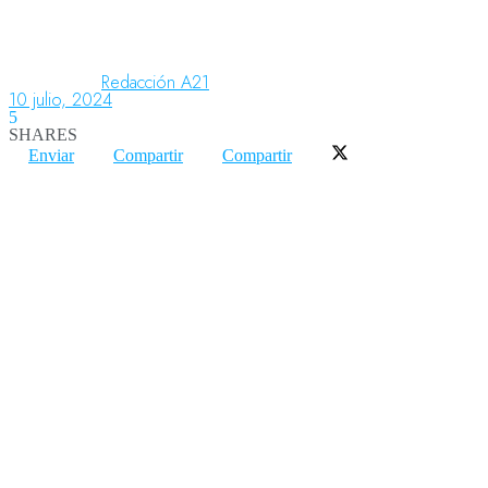
Aeronáutica
Redacción A21
10 julio, 2024
5
SHARES
Aeropuertos
Enviar
Compartir
Compartir
Columnistas
Organismos
Aeroespacial
Innovación