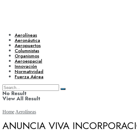
Aerolíneas
Aeronáutica
Aeropuertos
Columnistas
Organismos
Aeroespacial
Innovación
Normatividad
Fuerza Aérea
No Result
View All Result
Home
Aerolíneas
ANUNCIA VIVA INCORPORACI
Aerolíneas