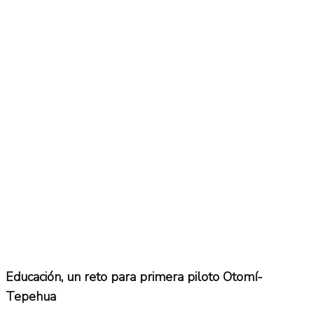
No Result
Normatividad
View All Result
Fuerza Aérea
No Result
View All Result
Educación, un reto para primera piloto Otomí-
Tepehua