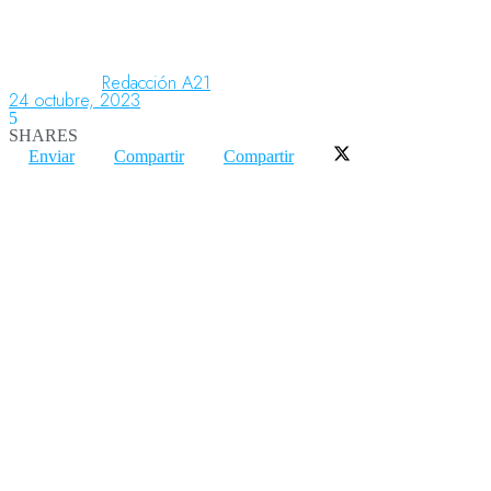
Aeronáutica
Redacción A21
24 octubre, 2023
5
SHARES
Aeropuertos
Enviar
Compartir
Compartir
Columnistas
Organismos
Aeroespacial
Innovación