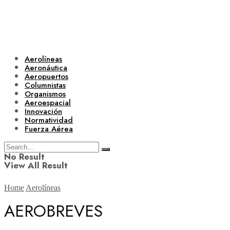
Aerolíneas
Aeronáutica
Aeropuertos
Columnistas
Organismos
Aeroespacial
Innovación
Normatividad
Fuerza Aérea
No Result
View All Result
Home
Aerolíneas
AEROBREVES
Aerolíneas