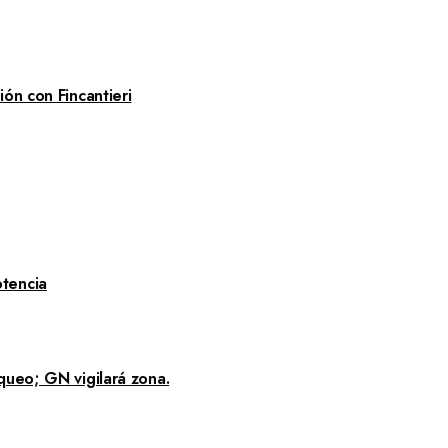
ón con Fincantieri
tencia
queo; GN vigilará zona.