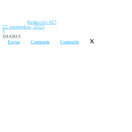
Aeronáutica
Redacción A21
22 septiembre, 2023
5
SHARES
Aeropuertos
Enviar
Compartir
Compartir
Columnistas
Organismos
Aeroespacial
Innovación