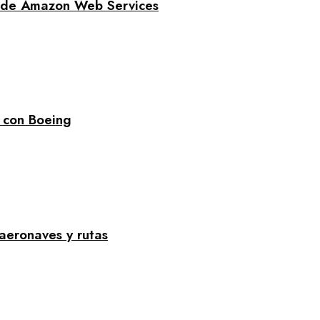
yo de Amazon Web Services
 con Boeing
aeronaves y rutas