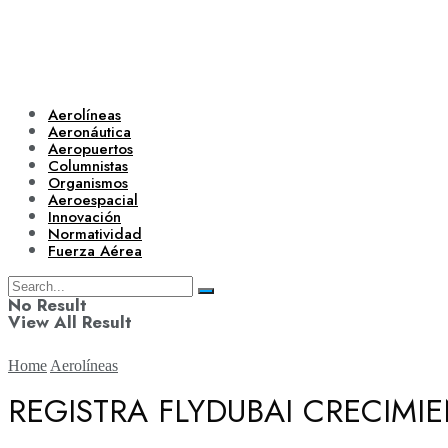
Aerolíneas
Aeronáutica
Aeropuertos
Columnistas
Organismos
Aeroespacial
Innovación
Normatividad
Fuerza Aérea
No Result
View All Result
Home
Aerolíneas
REGISTRA FLYDUBAI CRECIMI
Aerolíneas