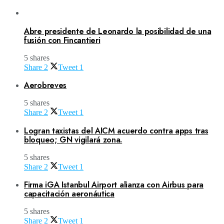
Abre presidente de Leonardo la posibilidad de una
fusión con Fincantieri
5 shares
Share
2
Tweet
1
Aerobreves
5 shares
Share
2
Tweet
1
Logran taxistas del AICM acuerdo contra apps tras
bloqueo; GN vigilará zona.
5 shares
Share
2
Tweet
1
Firma iGA Istanbul Airport alianza con Airbus para
capacitación aeronáutica
5 shares
Share
2
Tweet
1