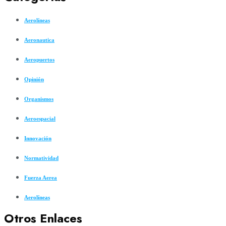
Aerolíneas
Aeronautica
Aeropuertos
Opinión
Organismos
Aeroespacial
Innovación
Normatividad
Fuerza Aerea
Aerolíneas
Otros Enlaces