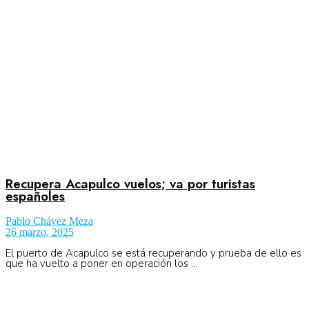
No Result
Normatividad
View All Result
Fuerza Aérea
No Result
Recupera Acapulco vuelos; va por turistas
españoles
Pablo Chávez Meza
View All Result
26 marzo, 2025
El puerto de Acapulco se está recuperando y prueba de ello es
que ha vuelto a poner en operación los ...