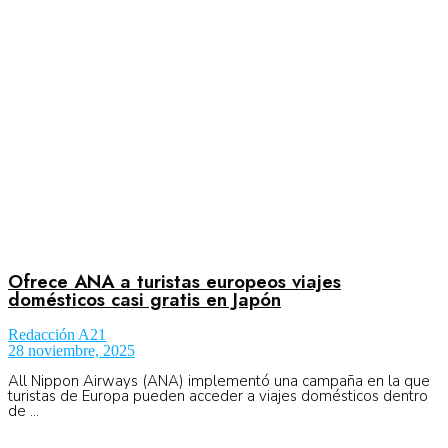
Aeronáutica
Aeropuertos
Columnistas
Organismos
Ofrece ANA a turistas europeos viajes
domésticos casi gratis en Japón
Redacción A21
Aeroespacial
28 noviembre, 2025
All Nippon Airways (ANA) implementó una campaña en la que
turistas de Europa pueden acceder a viajes domésticos dentro
de ...
Innovación