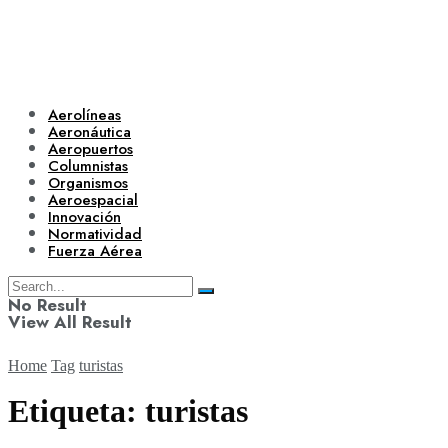
Aerolíneas
Aeronáutica
Aeropuertos
Columnistas
Organismos
Aeroespacial
Innovación
Normatividad
Fuerza Aérea
No Result
View All Result
Home
Tag
turistas
Etiqueta:
turistas
Aerolíneas