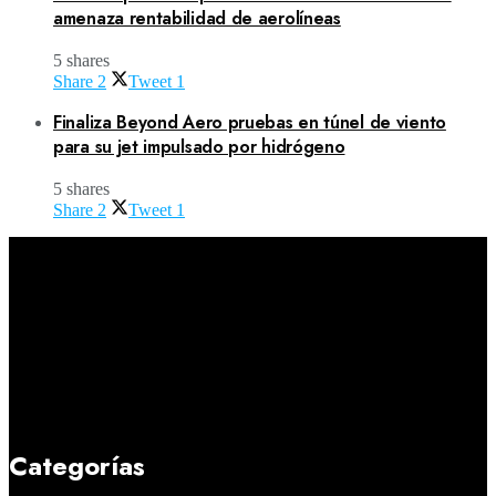
amenaza rentabilidad de aerolíneas
5 shares
Share
2
Tweet
1
Finaliza Beyond Aero pruebas en túnel de viento
para su jet impulsado por hidrógeno
5 shares
Share
2
Tweet
1
Categorías