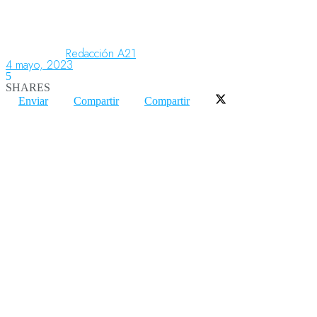
Aeronáutica
Redacción A21
4 mayo, 2023
5
SHARES
Aeropuertos
Enviar
Compartir
Compartir
Columnistas
Organismos
Aeroespacial
Innovación