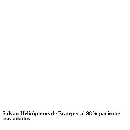
No Result
Normatividad
View All Result
Fuerza Aérea
No Result
View All Result
Salvan Helicópteros de Ecatepec al 98% pacientes
trasladados