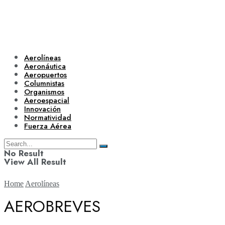
Aerolíneas
Aeronáutica
Aeropuertos
Columnistas
Organismos
Aeroespacial
Innovación
Normatividad
Fuerza Aérea
No Result
View All Result
Home
Aerolíneas
AEROBREVES
Aerolíneas