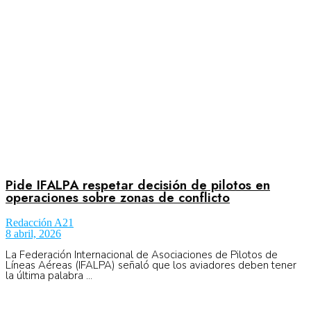
No Result
Normatividad
View All Result
Fuerza Aérea
No Result
Pide IFALPA respetar decisión de pilotos en
operaciones sobre zonas de conflicto
Redacción A21
View All Result
8 abril, 2026
La Federación Internacional de Asociaciones de Pilotos de
Líneas Aéreas (IFALPA) señaló que los aviadores deben tener
la última palabra ...