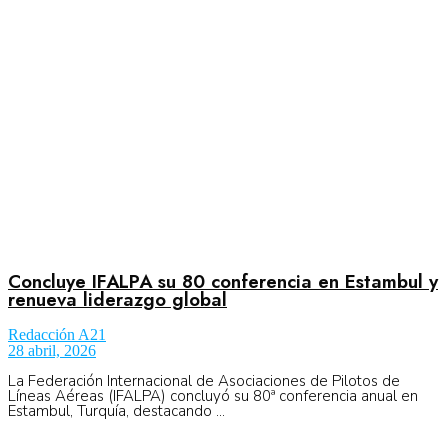
Aeronáutica
Aeropuertos
Columnistas
Organismos
Concluye IFALPA su 80 conferencia en Estambul y
renueva liderazgo global
Redacción A21
Aeroespacial
28 abril, 2026
La Federación Internacional de Asociaciones de Pilotos de
Líneas Aéreas (IFALPA) concluyó su 80ª conferencia anual en
Estambul, Turquía, destacando ...
Innovación