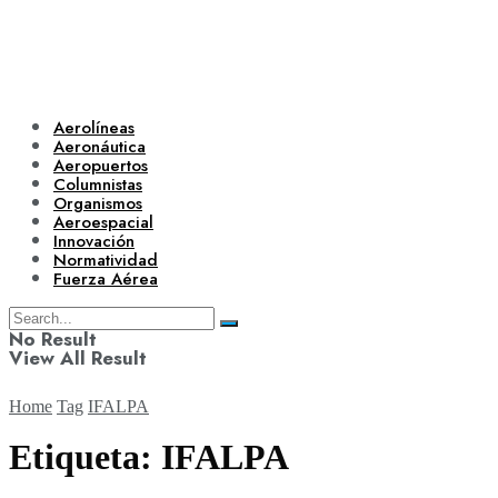
Aerolíneas
Aeronáutica
Aeropuertos
Columnistas
Organismos
Aeroespacial
Innovación
Normatividad
Fuerza Aérea
No Result
View All Result
Home
Tag
IFALPA
Etiqueta:
IFALPA
Aerolíneas