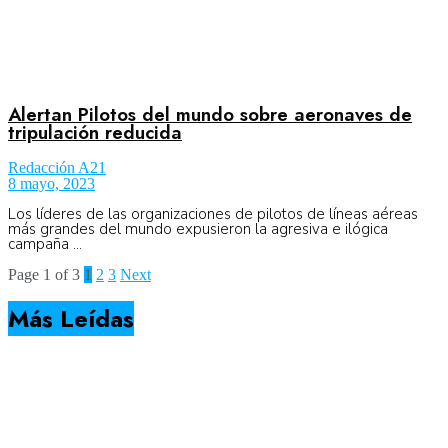
Alertan Pilotos del mundo sobre aeronaves de
tripulación reducida
Redacción A21
8 mayo, 2023
Los líderes de las organizaciones de pilotos de líneas aéreas
más grandes del mundo expusieron la agresiva e ilógica
campaña ...
Page 1 of 3
1
2
3
Next
Más Leídas