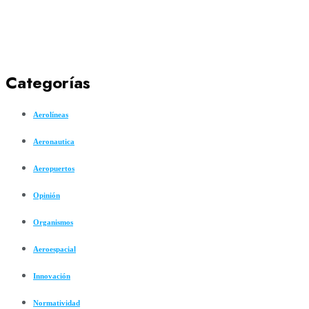
Categorías
Aerolíneas
Aeronautica
Aeropuertos
Opinión
Organismos
Aeroespacial
Innovación
Normatividad