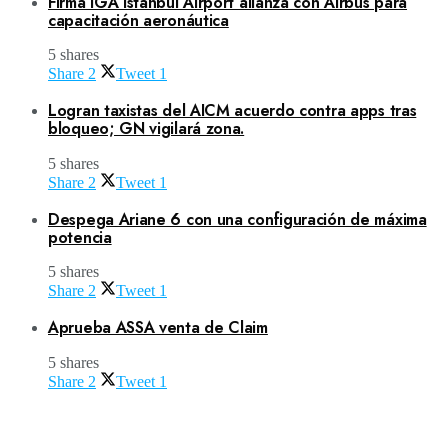
Firma iGA Istanbul Airport alianza con Airbus para
capacitación aeronáutica
5 shares
Share
2
Tweet
1
Logran taxistas del AICM acuerdo contra apps tras
bloqueo; GN vigilará zona.
5 shares
Share
2
Tweet
1
Despega Ariane 6 con una configuración de máxima
potencia
5 shares
Share
2
Tweet
1
Aprueba ASSA venta de Claim
5 shares
Share
2
Tweet
1