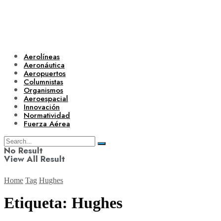
Aerolíneas
Aeronáutica
Aeropuertos
Columnistas
Organismos
Aeroespacial
Innovación
Normatividad
Fuerza Aérea
No Result
View All Result
Home
Tag
Hughes
Etiqueta:
Hughes
Aerolíneas