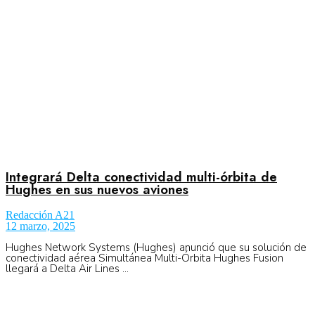
No Result
Normatividad
View All Result
Fuerza Aérea
Integrará Delta conectividad multi-órbita de
No Result
Hughes en sus nuevos aviones
Redacción A21
View All Result
12 marzo, 2025
Hughes Network Systems (Hughes) anunció que su solución de
conectividad aérea Simultánea Multi-Órbita Hughes Fusion
llegará a Delta Air Lines ...