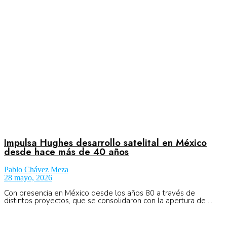
Aeronáutica
Aeropuertos
Columnistas
Organismos
Impulsa Hughes desarrollo satelital en México
desde hace más de 40 años
Pablo Chávez Meza
Aeroespacial
28 mayo, 2026
Con presencia en México desde los años 80 a través de
distintos proyectos, que se consolidaron con la apertura de ...
Innovación