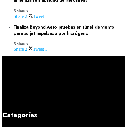
amenaza rentabilidad de aerolíneas
5 shares
Share
2
Tweet
1
Finaliza Beyond Aero pruebas en túnel de viento
para su jet impulsado por hidrógeno
5 shares
Share
2
Tweet
1
Categorías