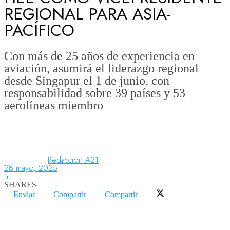
REGIONAL PARA ASIA-
PACÍFICO
Aeronáutica
Con más de 25 años de experiencia en
aviación, asumirá el liderazgo regional
Aeropuertos
desde Singapur el 1 de junio, con
responsabilidad sobre 39 países y 53
aerolíneas miembro
Columnistas
Organismos
Redacción A21
28 mayo, 2025
Aeroespacial
5
SHARES
Enviar
Compartir
Compartir
Innovación