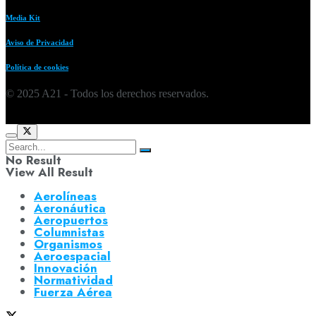
Media Kit
Aviso de Privacidad
Política de cookies
© 2025 A21 - Todos los derechos reservados.
No Result
View All Result
Aerolíneas
Aeronáutica
Aeropuertos
Columnistas
Organismos
Aeroespacial
Innovación
Normatividad
Fuerza Aérea