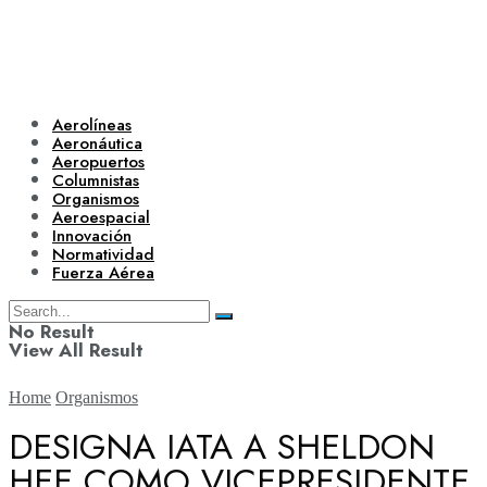
Aerolíneas
Aeronáutica
Aeropuertos
Columnistas
Organismos
Aeroespacial
Innovación
Normatividad
Fuerza Aérea
No Result
View All Result
Home
Organismos
DESIGNA IATA A SHELDON
HEE COMO VICEPRESIDENTE
Aerolíneas