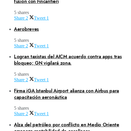
fusión con Fincantieri
5 shares
Share
2
Tweet
1
Aerobreves
5 shares
Share
2
Tweet
1
Logran taxistas del AICM acuerdo contra apps tras
bloqueo; GN vigilará zona.
5 shares
Share
2
Tweet
1
Firma iGA Istanbul Airport alianza con Airbus para
capacitación aeronáutica
5 shares
Share
2
Tweet
1
Alza del petróleo por conflicto en Medio Oriente