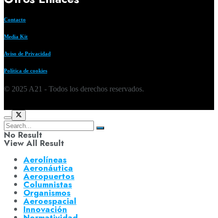
Contacto
Media Kit
Aviso de Privacidad
Política de cookies
© 2025 A21 - Todos los derechos reservados.
No Result
View All Result
Aerolíneas
Aeronáutica
Aeropuertos
Columnistas
Organismos
Aeroespacial
Innovación
Normatividad