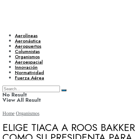
Aerolíneas
Aeronáutica
Aeropuertos
Columnistas
Organismos
Aeroespacial
Innovación
Normatividad
Fuerza Aérea
No Result
View All Result
Home
Organismos
ELIGE TIACA A ROOS BAKKER
COMO SU PRESIDENTA PARA
Aerolíneas