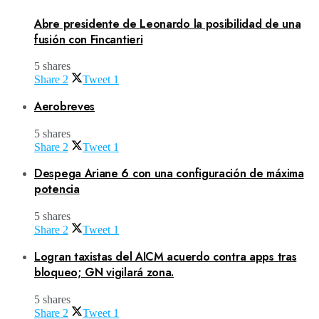
Abre presidente de Leonardo la posibilidad de una
fusión con Fincantieri
5 shares
Share
2
Tweet
1
Aerobreves
5 shares
Share
2
Tweet
1
Despega Ariane 6 con una configuración de máxima
potencia
5 shares
Share
2
Tweet
1
Logran taxistas del AICM acuerdo contra apps tras
bloqueo; GN vigilará zona.
5 shares
Share
2
Tweet
1