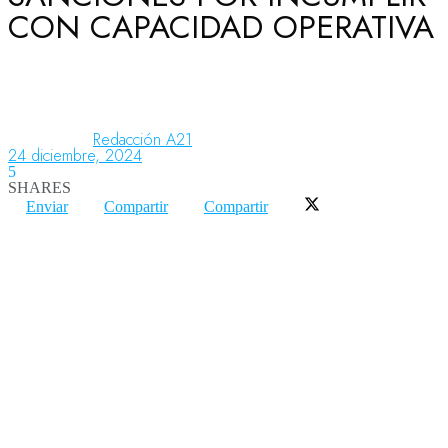
CON CAPACIDAD OPERATIVA
Aeronáutica
Aeropuertos
Redacción A21
24 diciembre, 2024
5
SHARES
Columnistas
Enviar
Compartir
Compartir
Organismos
Aeroespacial
Innovación