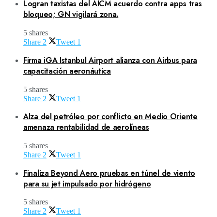
Logran taxistas del AICM acuerdo contra apps tras
bloqueo; GN vigilará zona.
5 shares
Share
2
Tweet
1
Firma iGA Istanbul Airport alianza con Airbus para
capacitación aeronáutica
5 shares
Share
2
Tweet
1
Alza del petróleo por conflicto en Medio Oriente
amenaza rentabilidad de aerolíneas
5 shares
Share
2
Tweet
1
Finaliza Beyond Aero pruebas en túnel de viento
para su jet impulsado por hidrógeno
5 shares
Share
2
Tweet
1