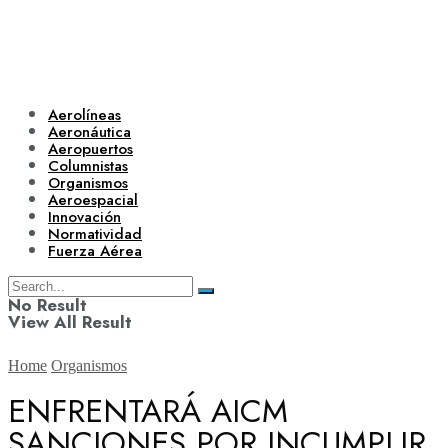
Aerolíneas
Aeronáutica
Aeropuertos
Columnistas
Organismos
Aeroespacial
Innovación
Normatividad
Fuerza Aérea
No Result
View All Result
Home
Organismos
ENFRENTARÁ AICM
SANCIONES POR INCUMPLIR
Aerolíneas