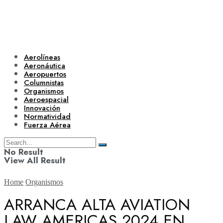
Aerolíneas
Aeronáutica
Aeropuertos
Columnistas
Organismos
Aeroespacial
Innovación
Normatividad
Fuerza Aérea
No Result
View All Result
Home
Organismos
ARRANCA ALTA AVIATION
LAW AMERICAS 2024 EN
Aerolíneas