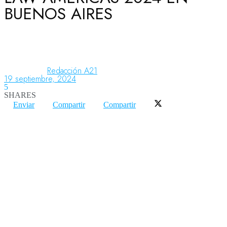
BUENOS AIRES
Aeronáutica
Aeropuertos
Redacción A21
19 septiembre, 2024
5
SHARES
Columnistas
Enviar
Compartir
Compartir
Organismos
Aeroespacial
Innovación