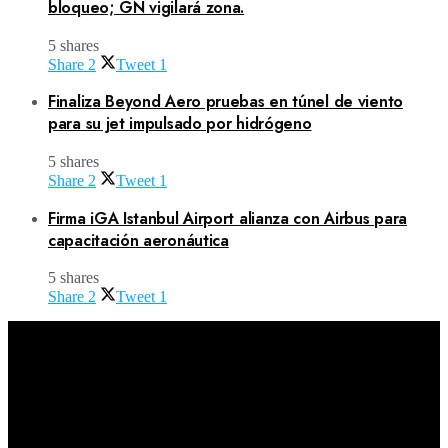
bloqueo; GN vigilará zona.
5 shares
Share
2
Tweet
1
Finaliza Beyond Aero pruebas en túnel de viento
para su jet impulsado por hidrógeno
5 shares
Share
2
Tweet
1
Firma iGA Istanbul Airport alianza con Airbus para
capacitación aeronáutica
5 shares
Share
2
Tweet
1