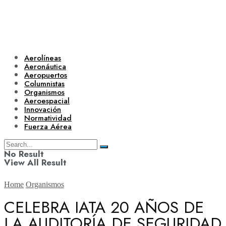
Aerolíneas
Aeronáutica
Aeropuertos
Columnistas
Organismos
Aeroespacial
Innovación
Normatividad
Fuerza Aérea
No Result
View All Result
Home
Organismos
CELEBRA IATA 20 AÑOS DE
LA AUDITORÍA DE SEGURIDAD
Aerolíneas