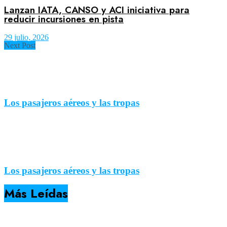
Lanzan IATA, CANSO y ACI iniciativa para
reducir incursiones en pista
29 julio, 2026
Next Post
Los pasajeros aéreos y las tropas
Los pasajeros aéreos y las tropas
Más Leídas