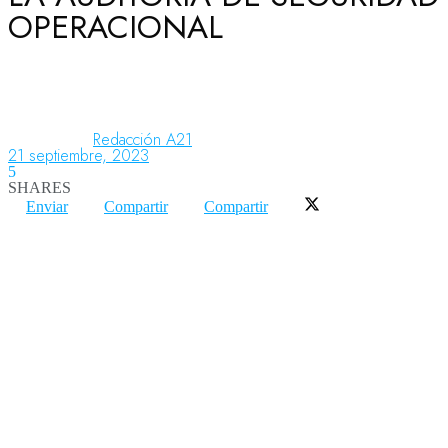
OPERACIONAL
Aeronáutica
Aeropuertos
Redacción A21
21 septiembre, 2023
5
SHARES
Columnistas
Enviar
Compartir
Compartir
Organismos
Aeroespacial
Innovación