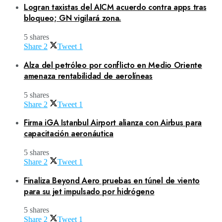
Logran taxistas del AICM acuerdo contra apps tras
bloqueo; GN vigilará zona.
5 shares
Share
2
Tweet
1
Alza del petróleo por conflicto en Medio Oriente
amenaza rentabilidad de aerolíneas
5 shares
Share
2
Tweet
1
Firma iGA Istanbul Airport alianza con Airbus para
capacitación aeronáutica
5 shares
Share
2
Tweet
1
Finaliza Beyond Aero pruebas en túnel de viento
para su jet impulsado por hidrógeno
5 shares
Share
2
Tweet
1