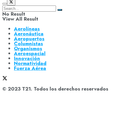
No Result
View All Result
Aerolíneas
Aeronáutica
Aeropuertos
Columnistas
Organismos
Aeroespacial
Innovación
Normatividad
Fuerza Aérea
© 2023 T21. Todos los derechos reservados