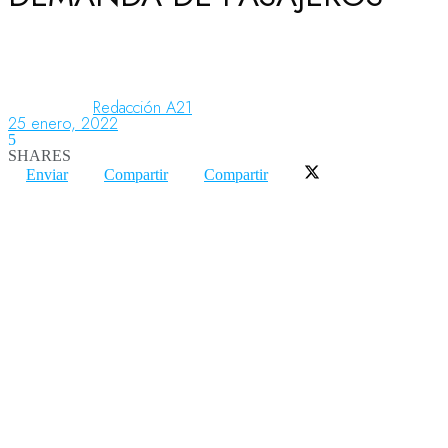
Aeronáutica
Redacción A21
25 enero, 2022
Aeropuertos
5
SHARES
Enviar
Compartir
Compartir
Columnistas
Organismos
Aeroespacial
Innovación