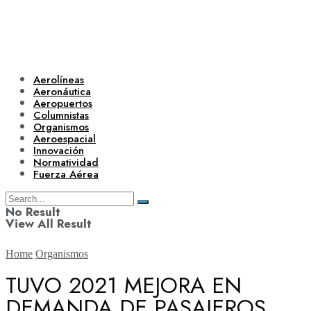
Aerolíneas
Aeronáutica
Aeropuertos
Columnistas
Organismos
Aeroespacial
Innovación
Normatividad
Fuerza Aérea
No Result
View All Result
Home
Organismos
TUVO 2021 MEJORA EN
DEMANDA DE PASAJEROS
Aerolíneas