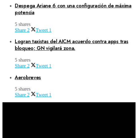
Despega Ariane 6 con una configuración de máxima
potencia
5 shares
Share
2
Tweet
1
Logran taxistas del AICM acuerdo contra apps tras
bloqueo; GN vigilará zona.
5 shares
Share
2
Tweet
1
Aerobreves
5 shares
Share
2
Tweet
1