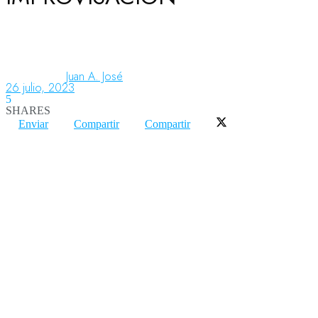
Aeronáutica
Juan A. José
26 julio, 2023
Aeropuertos
5
SHARES
Enviar
Compartir
Compartir
Columnistas
Organismos
Aeroespacial
Innovación