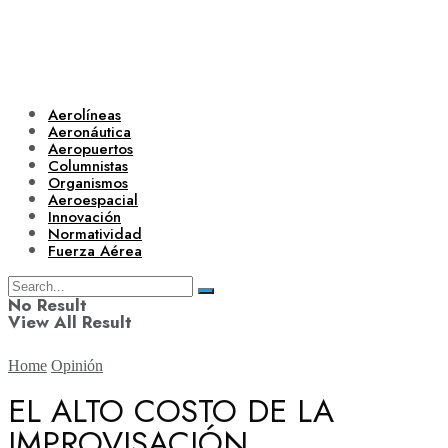
Aerolíneas
Aeronáutica
Aeropuertos
Columnistas
Organismos
Aeroespacial
Innovación
Normatividad
Fuerza Aérea
No Result
View All Result
Home
Opinión
EL ALTO COSTO DE LA
IMPROVISACIÓN
Aerolíneas