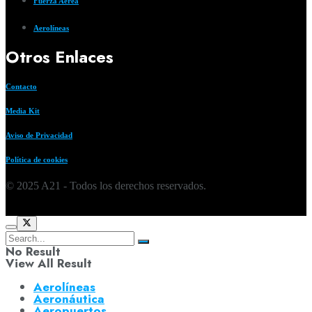
Fuerza Aerea
Aerolíneas
Otros Enlaces
Contacto
Media Kit
Aviso de Privacidad
Política de cookies
© 2025 A21 - Todos los derechos reservados.
No Result
View All Result
Aerolíneas
Aeronáutica
Aeropuertos