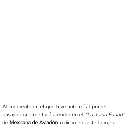
No Result
Normatividad
View All Result
Fuerza Aérea
No Result
View All Result
Al momento en el que tuve ante mí al primer
pasajero que me tocó atender en el
“Lost and Found”
de
Mexicana de Aviación
, o dicho en castellano, su