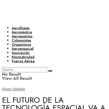
Aerolíneas
Aeronáutica
Aeropuertos
Columnistas
Organismos
Aeroespacial
Innovación
Normatividad
Fuerza Aérea
No Result
View All Result
Home
Opinión
EL FUTURO DE LA
TECNOLOGÍA ESPACIAL VA A
Aerolíneas