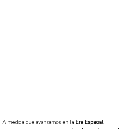
No Result
Normatividad
View All Result
Fuerza Aérea
No Result
View All Result
A medida que avanzamos en la
Era Espacial
,