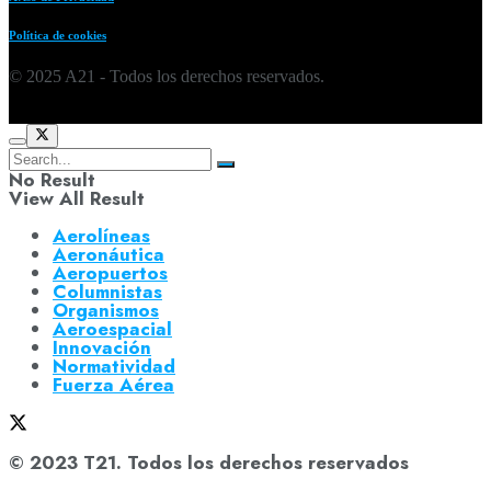
Política de cookies
© 2025 A21 - Todos los derechos reservados.
No Result
View All Result
Aerolíneas
Aeronáutica
Aeropuertos
Columnistas
Organismos
Aeroespacial
Innovación
Normatividad
Fuerza Aérea
© 2023 T21. Todos los derechos reservados