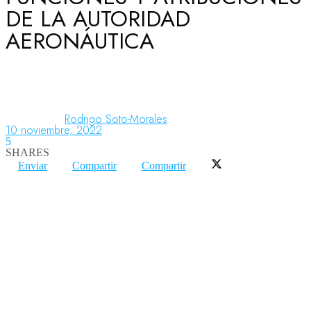
DE LA AUTORIDAD
AERONÁUTICA
Aeronáutica
Aeropuertos
Rodrigo Soto-Morales
10 noviembre, 2022
5
Columnistas
SHARES
Enviar
Compartir
Compartir
Organismos
Aeroespacial
Innovación