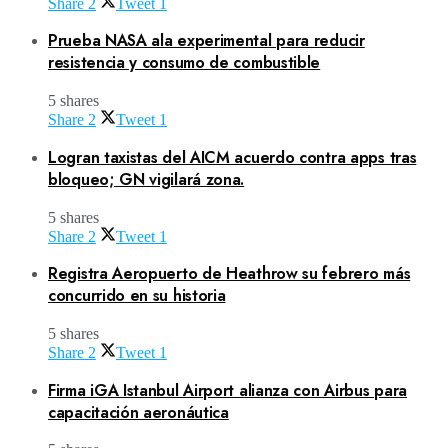
Share
2
Tweet
1
Prueba NASA ala experimental para reducir
resistencia y consumo de combustible
5 shares
Share
2
Tweet
1
Logran taxistas del AICM acuerdo contra apps tras
bloqueo; GN vigilará zona.
5 shares
Share
2
Tweet
1
Registra Aeropuerto de Heathrow su febrero más
concurrido en su historia
5 shares
Share
2
Tweet
1
Firma iGA Istanbul Airport alianza con Airbus para
capacitación aeronáutica