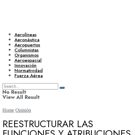
Aerolíneas
Aeronáutica
Aeropuertos
Columnistas
Organismos
Aeroespacial
Innovación
Normatividad
Fuerza Aérea
No Result
View All Result
Home
Opinión
REESTRUCTURAR LAS
FUNCIONES Y ATRIBUCIONES
Aerolíneas