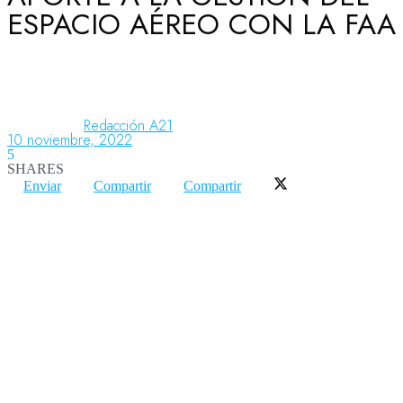
ESPACIO AÉREO CON LA FAA
Aeronáutica
Aeropuertos
Redacción A21
10 noviembre, 2022
5
SHARES
Columnistas
Enviar
Compartir
Compartir
Organismos
Aeroespacial
Innovación