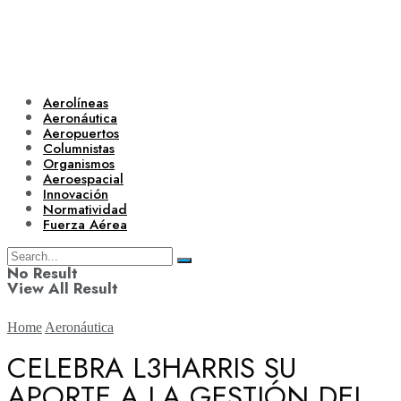
Aerolíneas
Aeronáutica
Aeropuertos
Columnistas
Organismos
Aeroespacial
Innovación
Normatividad
Fuerza Aérea
No Result
View All Result
Home
Aeronáutica
CELEBRA L3HARRIS SU
APORTE A LA GESTIÓN DEL
Aerolíneas