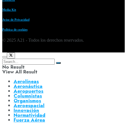
Media Kit
Aviso de Privacidad
Política de cookies
© 2025 A21 - Todos los derechos reservados.
No Result
View All Result
Aerolíneas
Aeronáutica
Aeropuertos
Columnistas
Organismos
Aeroespacial
Innovación
Normatividad
Fuerza Aérea