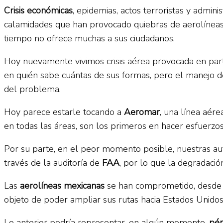
Crisis económicas
, epidemias, actos terroristas y admi
calamidades que han provocado quiebras de aerolíneas y
tiempo no ofrece muchas a sus ciudadanos.
Hoy nuevamente vivimos crisis aérea provocada en part
en quién sabe cuántas de sus formas, pero el manejo de
del problema.
Hoy parece estarle tocando a
Aeromar
, una línea aér
en todas las áreas, son los primeros en hacer esfuerzos 
Por su parte, en el peor momento posible, nuestras au
través de la auditoría de
FAA
, por lo que la degradaci
Las
aerolíneas mexicanas
se han comprometido, desde h
objeto de poder ampliar sus rutas hacia Estados Unido
Lo anterior podría representar, en algún momento,
pér