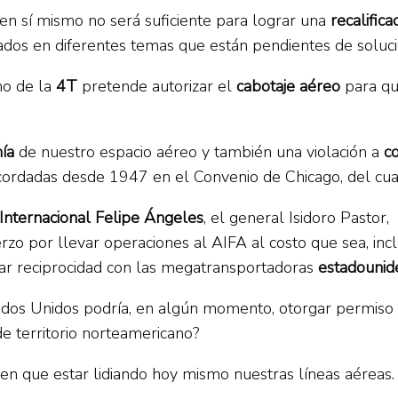
 en sí mismo no será suficiente para lograr una
recalifica
cados en diferentes temas que están pendientes de solu
rno de la
4T
pretende autorizar el
cabotaje aéreo
para qu
nía
de nuestro espacio aéreo y también una violación a
c
acordadas desde 1947 en el Convenio de Chicago, del cua
Internacional Felipe Ángeles
, el general Isidoro Pastor
rzo por llevar operaciones al AIFA al costo que sea, in
rar reciprocidad con las megatransportadoras
estadounid
dos Unidos podría, en algún momento, otorgar permiso 
e territorio norteamericano?
en que estar lidiando hoy mismo nuestras líneas aéreas.