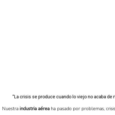
No Result
Normatividad
View All Result
Fuerza Aérea
No Result
View All Result
“La crisis se produce cuando lo viejo no acaba de m
Nuestra
industria aérea
ha pasado por problemas, crisi