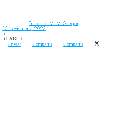
Aeronáutica
Francisco M. McGregor
10 noviembre, 2022
5
SHARES
Aeropuertos
Enviar
Compartir
Compartir
Columnistas
Organismos
Aeroespacial
Innovación