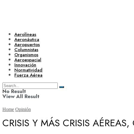
Aerolíneas
Aeronáutica
Aeropuertos
Columnistas
Organismos
Aeroespacial
Innovación
Normatividad
Fuerza Aérea
No Result
View All Result
Home
Opinión
CRISIS Y MÁS CRISIS AÉREAS
Aerolíneas