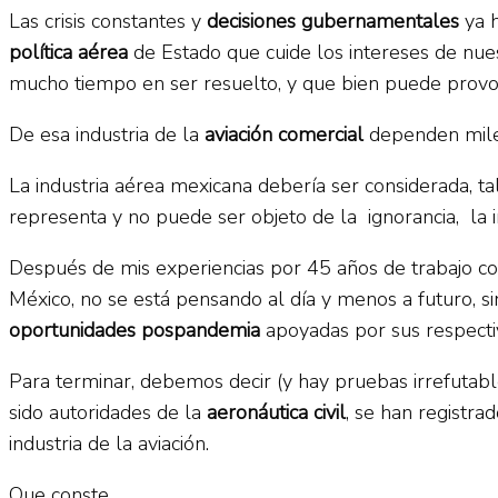
Las crisis constantes y
decisiones gubernamentales
ya h
política aérea
de Estado que cuide los intereses de nues
mucho tiempo en ser resuelto, y que bien puede provocar
De esa industria de la
aviación comercial
dependen miles
La industria aérea mexicana debería ser considerada, t
representa y no puede ser objeto de la ignorancia, la im
Después de mis experiencias por 45 años de trabajo como
México, no se está pensando al día y menos a futuro, s
oportunidades pospandemia
apoyadas por sus respecti
Para terminar, debemos decir (y hay pruebas irrefutabl
sido autoridades de la
aeronáutica civil
, se han registra
industria de la aviación.
Que conste…