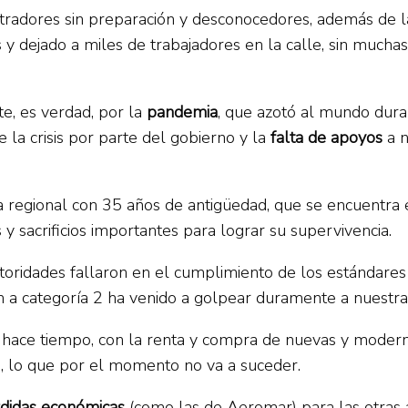
nistradores sin preparación y desconocedores, además de
 dejado a miles de trabajadores en la calle, sin muchas
e, es verdad, por la
pandemia
, que azotó al mundo dura
 la crisis por parte del gobierno y la
falta de apoyos
a n
ea regional con 35 años de antigüedad, que se encuentra
y sacrificios importantes para lograr su supervivencia.
toridades fallaron en el cumplimiento de los estándare
ón a categoría 2 ha venido a golpear duramente a nuestra
ace tiempo, con la renta y compra de nuevas y moderna
s, lo que por el momento no va a suceder.
didas económicas
(como las de Aeromar) para las otras 